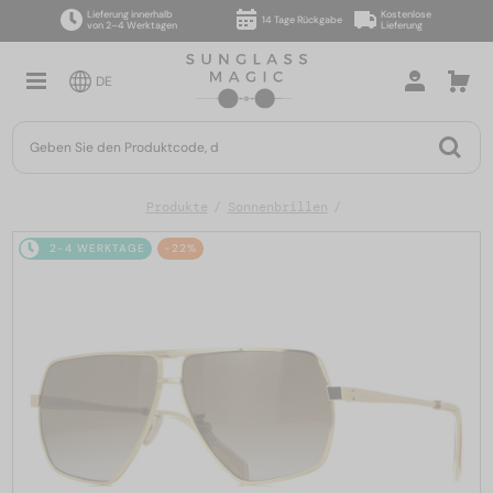
Lieferung innerhalb
Kostenlose
14 Tage Rückgabe
von 2–4 Werktagen
Lieferung
DE
Produkte
Sonnenbrillen
2-4 WERKTAGE
-22%