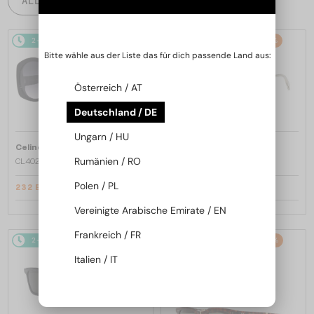
ALLE PRODUKTE
2-4 WERKTAGE
-20%
2-4 WERKTAGE
-22%
Bitte wähle aus der Liste das für dich passende Land aus:
Österreich / AT
Deutschland / DE
Ungarn / HU
—
—
Celine
Sonnenbrillen
Celine
Sonnenbrillen
Rumänien / RO
CL40242I - 01B - 53
CL40246U-Y - 30N - 59
Polen / PL
232 EUR
280 EUR
290 EUR
357 EUR
Vereinigte Arabische Emirate / EN
Frankreich / FR
2-4 WERKTAGE
-20%
2-4 WERKTAGE
-20%
Italien / IT