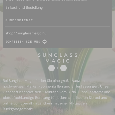
Einkauf und Bestellung
KUNDENDIENST
shop@
sunglassmagic.hu
SCHREIBEN SIE UNS
Bei Sunglass Magic finden Sie eine große Auswahl an
hochwertigen Marken-Sonnenbrillen und Brillenfassungen. Unser
Geschäft befindet sich 2 Minuten vom Buda-Tunnel entfernt und
bietet fachkundige Beratung für jedermann. Kaufen Sie bei uns
online von überall im Land ein, mit einer 14-tägigen
Rückgabegarantie.