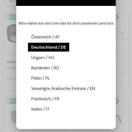
ALLE PRODUKTE
2-4 WERKTAGE
-20%
2-4 WERKTAGE
-22%
Bitte wähle aus der Liste das für dich passende Land aus:
Österreich / AT
Deutschland / DE
Ungarn / HU
—
—
Celine
Sonnenbrillen
Celine
Sonnenbrillen
Rumänien / RO
CL40242I - 01B - 53
CL40246U-Y - 30H - 61
Polen / PL
232 EUR
280 EUR
290 EUR
357 EUR
Vereinigte Arabische Emirate / EN
Frankreich / FR
2-4 WERKTAGE
-22%
2-4 WERKTAGE
-20%
Italien / IT