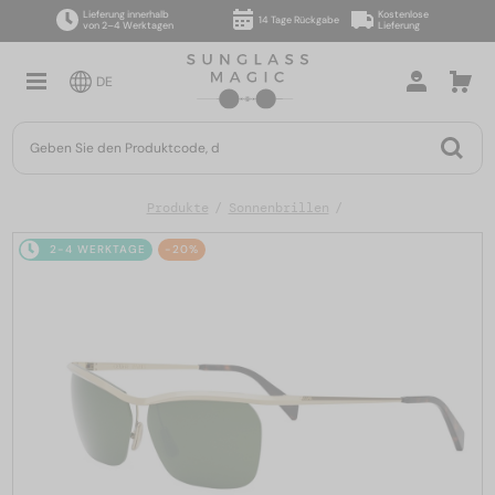
Lieferung innerhalb
Kostenlose
14 Tage Rückgabe
von 2–4 Werktagen
Lieferung
DE
Produkte
Sonnenbrillen
2-4 WERKTAGE
-20%