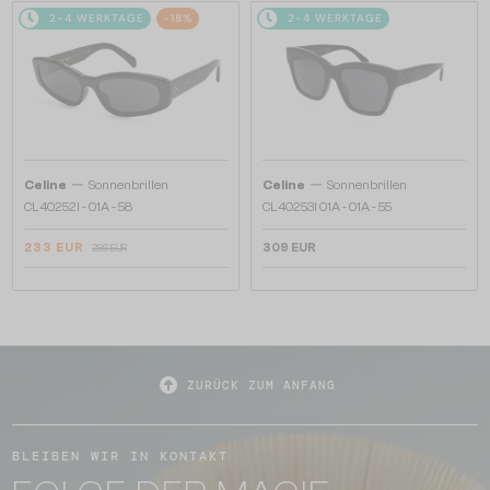
2-4 WERKTAGE
-18%
2-4 WERKTAGE
—
—
Celine
Sonnenbrillen
Celine
Sonnenbrillen
CL40252I - 01A - 58
CL40253I 01A - 01A - 55
233 EUR
309 EUR
286 EUR
ZURÜCK ZUM ANFANG
BLEIBEN WIR IN KONTAKT