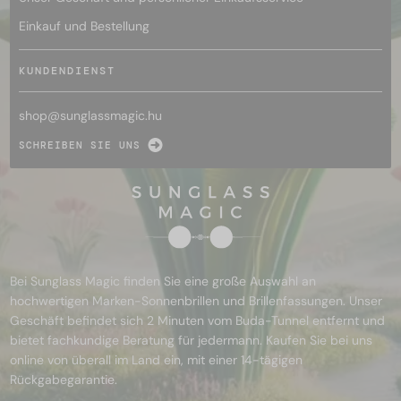
Einkauf und Bestellung
KUNDENDIENST
shop@
sunglassmagic.hu
SCHREIBEN SIE UNS
Bei Sunglass Magic finden Sie eine große Auswahl an
hochwertigen Marken-Sonnenbrillen und Brillenfassungen. Unser
Geschäft befindet sich 2 Minuten vom Buda-Tunnel entfernt und
bietet fachkundige Beratung für jedermann. Kaufen Sie bei uns
online von überall im Land ein, mit einer 14-tägigen
Rückgabegarantie.