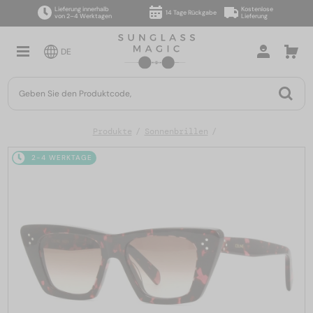
Lieferung innerhalb
Kostenlose
14 Tage Rückgabe
von 2–4 Werktagen
Lieferung
DE
Produkte
Sonnenbrillen
2-4 WERKTAGE