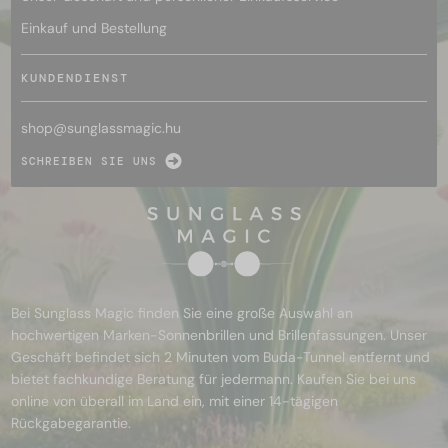
Einkauf und Bestellung
KUNDENDIENST
shop@
sunglassmagic.hu
SCHREIBEN SIE UNS
Bei Sunglass Magic finden Sie eine große Auswahl an
hochwertigen Marken-Sonnenbrillen und Brillenfassungen. Unser
Geschäft befindet sich 2 Minuten vom Buda-Tunnel entfernt und
bietet fachkundige Beratung für jedermann. Kaufen Sie bei uns
online von überall im Land ein, mit einer 14-tägigen
Rückgabegarantie.