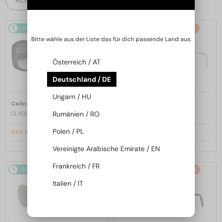
2-4 WERKTAGE
-20%
2-4 WERKTAGE
-22%
Bitte wähle aus der Liste das für dich passende Land aus:
Österreich / AT
Deutschland / DE
Ungarn / HU
—
—
Celine
Sonnenbrillen
Celine
Sonnenbrillen
Rumänien / RO
CL40242I - 01B - 53
CL40246U-Y - 30H - 61
Polen / PL
232 EUR
280 EUR
290 EUR
357 EUR
Vereinigte Arabische Emirate / EN
Frankreich / FR
2-4 WERKTAGE
-22%
2-4 WERKTAGE
-20%
Italien / IT