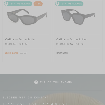
2-4 WERKTAGE
-18%
2-4 WERKTAGE
—
—
Celine
Sonnenbrillen
Celine
Sonnenbrillen
CL40252I - 01A - 58
CL40253I 01A - 01A - 55
233 EUR
309 EUR
286 EUR
ZURÜCK ZUM ANFANG
BLEIBEN WIR IN KONTAKT