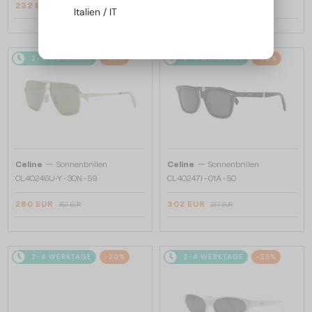
232 EUR
280 EUR
290 EUR
357 EUR
Italien / IT
2-4 WERKTAGE
-22%
2-4 WERKTAGE
-20%
—
—
Celine
Sonnenbrillen
Celine
Sonnenbrillen
CL40246U-Y - 30N - 59
CL40247I - 01A - 50
280 EUR
302 EUR
357 EUR
377 EUR
2-4 WERKTAGE
-20%
2-4 WERKTAGE
-25%