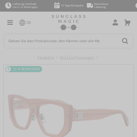
Lieferung innerhalb
Kostenlose
14 Tage Rückgabe
von 2–4 Werktagen
Lieferung
DE
Produkte
Brillenfassungen
2-4 WERKTAGE