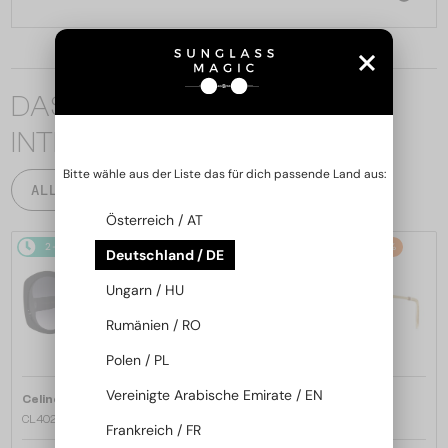
DAS KÖNNTE SIE AUCH
INTERESSIEREN
Bitte wähle aus der Liste das für dich passende Land aus:
ALLE PRODUKTE
Österreich / AT
2-4 WERKTAGE
-20%
2-4 WERKTAGE
-22%
Deutschland / DE
Ungarn / HU
Rumänien / RO
Polen / PL
Vereinigte Arabische Emirate / EN
—
—
Celine
Sonnenbrillen
Celine
Sonnenbrillen
CL40242I - 01B - 53
CL40246U-Y - 30H - 61
Frankreich / FR