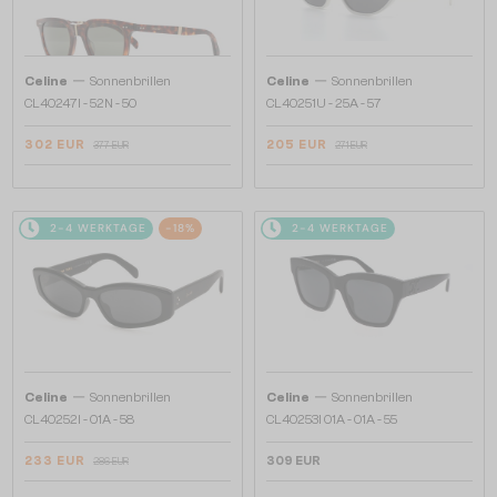
—
—
Celine
Sonnenbrillen
Celine
Sonnenbrillen
CL40247I - 52N - 50
CL40251U - 25A - 57
302 EUR
205 EUR
377 EUR
271 EUR
2-4 WERKTAGE
-18%
2-4 WERKTAGE
—
—
Celine
Sonnenbrillen
Celine
Sonnenbrillen
CL40252I - 01A - 58
CL40253I 01A - 01A - 55
233 EUR
309 EUR
286 EUR