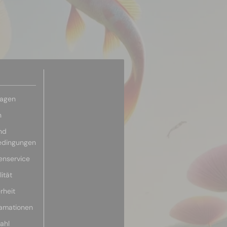
ragen
n
nd
edingungen
enservice
ität
rheit
lamationen
ahl