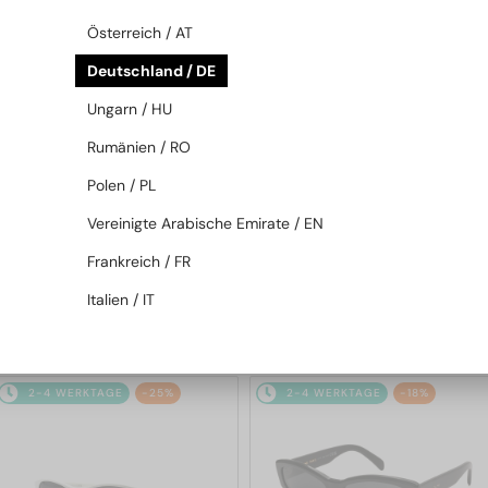
2-4 WERKTAGE
-22%
2-4 WERKTAGE
-22%
Österreich / AT
Deutschland / DE
Ungarn / HU
Rumänien / RO
Polen / PL
Vereinigte Arabische Emirate / EN
—
—
Celine
Sonnenbrillen
Celine
Sonnenbrillen
Frankreich / FR
CL40246U-Y - 30H - 61
CL40246U-Y - 30N - 59
Italien / IT
280 EUR
280 EUR
357 EUR
357 EUR
2-4 WERKTAGE
-25%
2-4 WERKTAGE
-18%