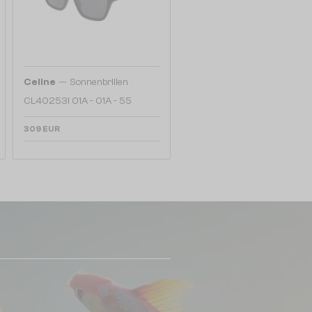
—
Celine
Sonnenbrillen
CL40253I 01A - 01A - 55
309 EUR