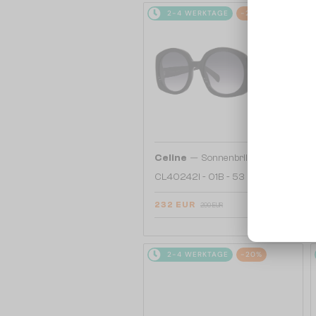
2-4 WERKTAGE
-20%
—
Celine
Sonnenbrillen
CL40242I - 01B - 53
232 EUR
290 EUR
2-4 WERKTAGE
-20%