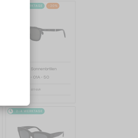
2-4 WERKTAGE
-20%
—
Celine
Sonnenbrillen
CL40247I - 01A - 50
302 EUR
377 EUR
2-4 WERKTAGE