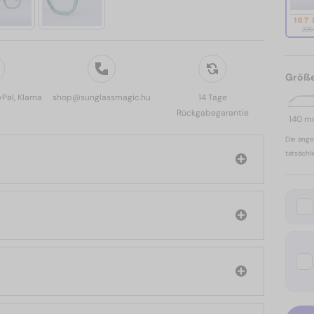
187
206
Größ
yPal, Klarna
shop@sunglassmagic.hu
14 Tage
Rückgabegarantie
140 
Die ange
tatsächl