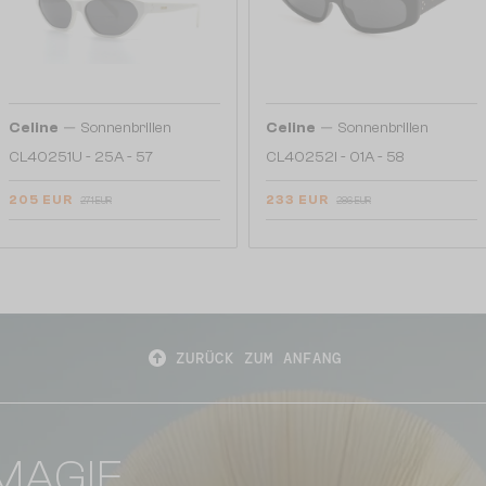
—
—
Celine
Sonnenbrillen
Celine
Sonnenbrillen
CL40251U - 25A - 57
CL40252I - 01A - 58
205 EUR
233 EUR
271 EUR
286 EUR
ZURÜCK ZUM ANFANG
MAGIE