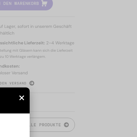
N DEN WARENKORB
uf Lager, sofort in unserem Geschäft
hältlich
sichtliche Lieferzeit:
2–4 Werktage
tellung mit Gläsern kann sich die Lieferzeit
 zu
10 Werktage
verlängern.
ndkosten:
nloser Versand
DEN VERSAND
N
ALLE PRODUKTE