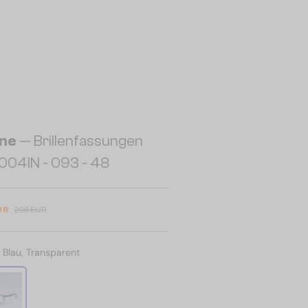
ine
— Brillenfassungen
004IN - 093 - 48
UR
206 EUR
:
Blau, Transparent