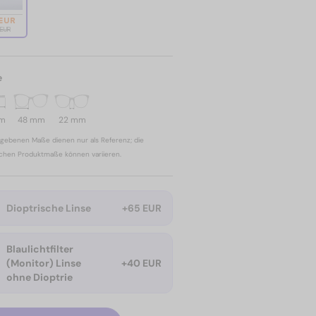
 EUR
 EUR
e
mm
48 mm
22 mm
gebenen Maße dienen nur als Referenz; die
ichen Produktmaße können variieren.
Dioptrische Linse
+65 EUR
Blaulichtfilter
(Monitor) Linse
+40 EUR
ohne Dioptrie