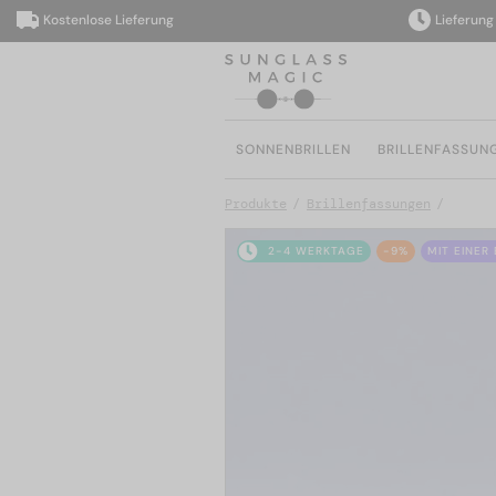
Kostenlose Lieferung
Lieferung inn
SONNENBRILLEN
BRILLENFASSUN
Produkte
Brillenfassungen
2-4 WERKTAGE
-9%
MIT EINER