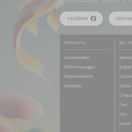
FACEBOOK
INSTAG
PRODUKTE
BELI
Sonnenbrillen
Balmai
Brillenfassungen
Bvlgari
Geschenkkarte
Cartie
Gemälde
Celine
Chopa
Dior
Dita
Fendi