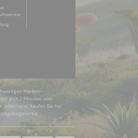
nd
aufsservice
llung
chwertigen Marken-
ndet sich 2 Minuten vom
r jedermann. Kaufen Sie bei
Rückgabegarantie.