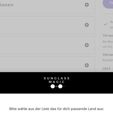
I
tionen
A
er
Voraus
Bei Bes
um bis
Versa
Koste
ÜBER 
SIE AUCH INTERESSIERE
Bitte wähle aus der Liste das für dich passende Land aus: