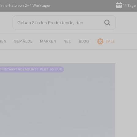
erhalb von 2–4 Werktagen
14 Tage Rüc
GEN
GEMÄLDE
MARKEN
NEU
BLOG
SALE
 EINSTÄRKENGLASLINSE PLUS 65 EUR