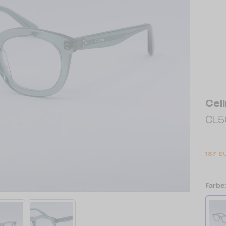
Cel
CL5
187 E
Farbe