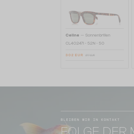
—
Celine
Sonnenbrillen
CL40247I - 52N - 50
302 EUR
377 EUR
BLEIBEN WIR IN KONTAKT
FOLGE DER 