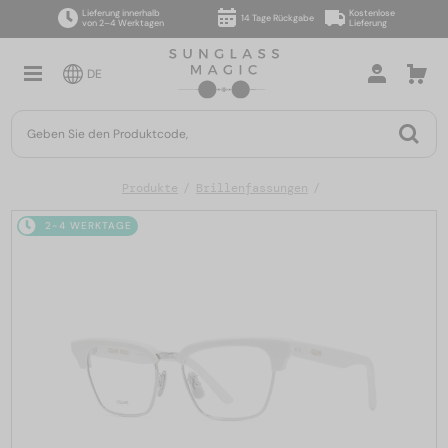
Lieferung innerhalb
Kostenlose
14 Tage Rückgabe
von 2–4 Werktagen
Lieferung
DE
Produkte
Brillenfassungen
2-4 WERKTAGE