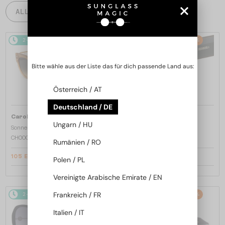
ALLE PRODUKTE
2-4 WERKTAGE
-20%
2-4 WERKTAGE
-20%
Bitte wähle aus der Liste das für dich passende Land aus:
Österreich / AT
Deutschland / DE
—
—
Carolina Herrera
Carolina Herrera
Ungarn / HU
Sonnenbrillen
Sonnenbrillen
CH0008/S - FT4GA - 52
CH0008/S - 05LHA - 52
Rumänien / RO
105 EUR
105 EUR
131 EUR
131 EUR
Polen / PL
Vereinigte Arabische Emirate / EN
Frankreich / FR
2-4 WERKTAGE
-20%
2-4 WERKTAGE
-20%
Italien / IT