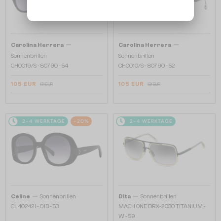
—
—
Carolina Herrera
Carolina Herrera
Sonnenbrillen
Sonnenbrillen
CH0019/S - 8079O - 54
CH0010/S - 8079O - 52
105 EUR
105 EUR
131 EUR
131 EUR
2-4 WERKTAGE
-20%
2-4 WERKTAGE
—
—
Celine
Sonnenbrillen
Dita
Sonnenbrillen
CL40242I - 01B - 53
MACH ONE DRX-2030 TITANIUM -
W - 59