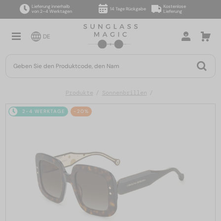
Lieferung innerhalb
Kostenlose
14 Tage Rückgabe
von 2–4 Werktagen
Lieferung
DE
Produkte
Sonnenbrillen
2-4 WERKTAGE
-20%