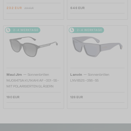
232 EUR
646 EUR
290 EUR
2-4 WERKTAGE
2-4 WERKTAGE
—
—
Maui Jim
Sonnenbrillen
Lanvin
Sonnenbrillen
MJ0647SA KU'IKAHI AF - 001 - 55 -
LNV652S - 058 - 55
MIT POLARISIERTEN GLÄSERN
190 EUR
126 EUR