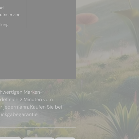
nd
aufsservice
llung
chwertigen Marken-
ndet sich 2 Minuten vom
r jedermann. Kaufen Sie bei
Rückgabegarantie.