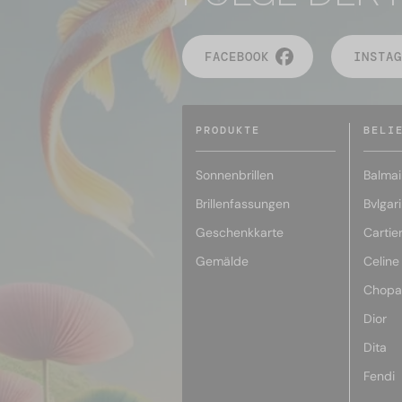
FACEBOOK
INSTAG
PRODUKTE
BELI
Sonnenbrillen
Balmai
Brillenfassungen
Bvlgari
Geschenkkarte
Cartie
Gemälde
Celine
Chopa
Dior
Dita
Fendi