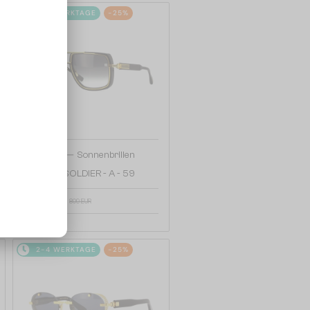
2-4 WERKTAGE
-25%
—
Balmain
Sonnenbrillen
BPS-160 SOLDIER - A - 59
607 EUR
809 EUR
2-4 WERKTAGE
-25%