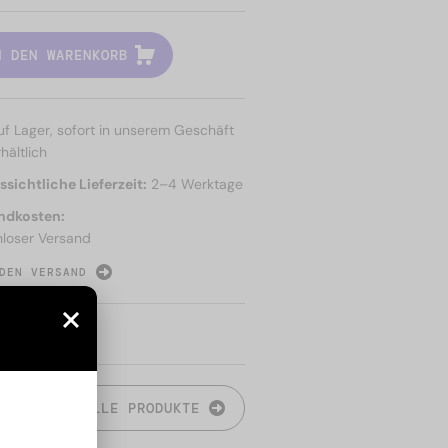
N DEN WARENKORB
uf Lager, sofort in unserem Geschäft
hältlich
sichtliche Lieferzeit:
2–4 Werktage
ndkosten:
nloser Versand
DEN VERSAND
N
ALLE PRODUKTE