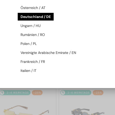
2-4 WERKTAGE
-25%
2-4 WERKTAGE
-25%
Österreich / AT
Deutschland / DE
Ungarn / HU
Rumänien / RO
Polen / PL
Vereinigte Arabische Emirate / EN
—
—
Balmain
Sonnenbrillen
Balmain
Sonnenbrillen
Frankreich / FR
BPS-169 VICTOIRE - B - 60
BPS-169 VICTOIRE - A - 60
Italien / IT
442 EUR
442 EUR
589 EUR
589 EUR
2-4 WERKTAGE
-25%
2-4 WERKTAGE
-25%