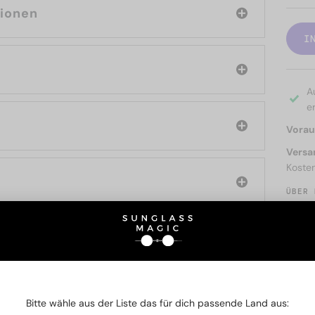
tionen
I
A
er
Voraus
Versa
Koste
ÜBER 
SIE AUCH INTERESSIERE
Bitte wähle aus der Liste das für dich passende Land aus: