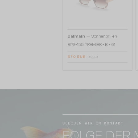
—
Balmain
Sonnenbrillen
BPS-155 PREMIER - B - 61
670 EUR
893 EUR
BLEIBEN WIR IN KONTAKT
FOLGE DER 