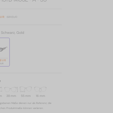
EUR
631 EUR
:
Schwarz, Gold
 EUR
 EUR
e
mm
38 mm
55 mm
16 mm
gebenen Maße dienen nur als Referenz; die
ichen Produktmaße können variieren.