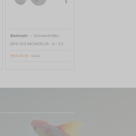
—
Balmain
Sonnenbrillen
BPS-153 MONSIEUR - A - 53
554 EUR
738 EUR