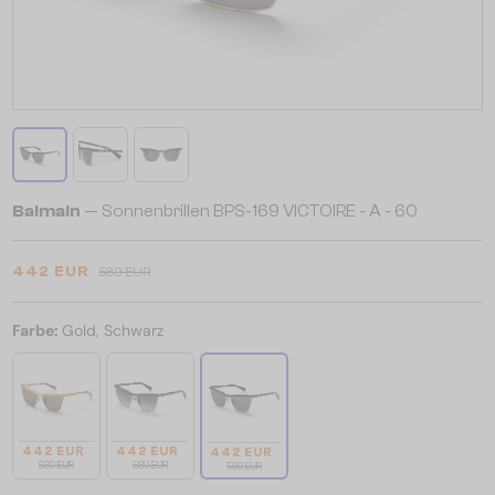
Balmain
— Sonnenbrillen BPS-169 VICTOIRE - A - 60
442 EUR
589 EUR
Farbe:
Gold, Schwarz
442 EUR
442 EUR
442 EUR
589 EUR
589 EUR
589 EUR