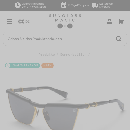
Lieferung innerhalb
Kostenlose
14 Tage Rückgabe
von 2–4 Werktagen
Lieferung
DE
Produkte
Sonnenbrillen
2-4 WERKTAGE
-25%