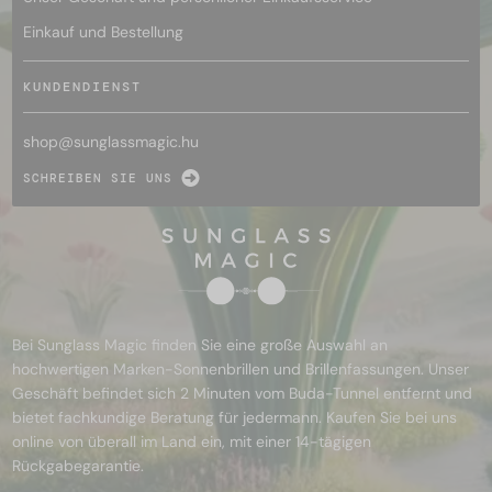
Einkauf und Bestellung
KUNDENDIENST
shop@
sunglassmagic.hu
SCHREIBEN SIE UNS
Bei Sunglass Magic finden Sie eine große Auswahl an
hochwertigen Marken-Sonnenbrillen und Brillenfassungen. Unser
Geschäft befindet sich 2 Minuten vom Buda-Tunnel entfernt und
bietet fachkundige Beratung für jedermann. Kaufen Sie bei uns
online von überall im Land ein, mit einer 14-tägigen
Rückgabegarantie.