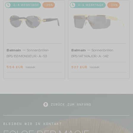
2-4 WERKTAGE
-25%
2-4 WERKTAGE
-25%
—
—
Balmain
Sonnenbrillen
Balmain
Sonnenbrillen
BPS-153 MONSIEUR - A - 53
BPS-147 MAJOR - A - 142
554 EUR
527 EUR
738 EUR
702 EUR
ZURÜCK ZUM ANFANG
BLEIBEN WIR IN KONTAKT