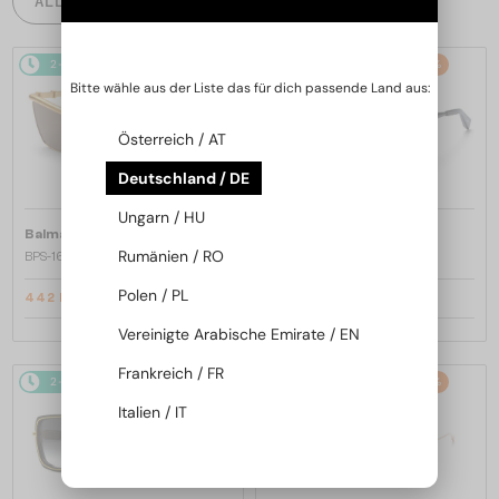
ALLE PRODUKTE
2-4 WERKTAGE
-25%
2-4 WERKTAGE
-25%
Bitte wähle aus der Liste das für dich passende Land aus:
Österreich / AT
Deutschland / DE
Ungarn / HU
—
—
Balmain
Sonnenbrillen
Balmain
Sonnenbrillen
Rumänien / RO
BPS-169 VICTOIRE - C - 60
BPS-169 VICTOIRE - B - 60
Polen / PL
442 EUR
442 EUR
589 EUR
589 EUR
Vereinigte Arabische Emirate / EN
Frankreich / FR
2-4 WERKTAGE
-25%
2-4 WERKTAGE
-25%
Italien / IT