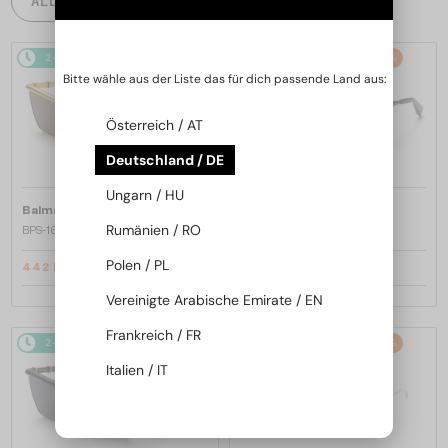
ALLE PRODUKTE
2-4 WERKTAGE
-25%
2-4 WERKTAGE
-25%
Bitte wähle aus der Liste das für dich passende Land aus:
Österreich / AT
Deutschland / DE
Ungarn / HU
—
—
Balmain
Sonnenbrillen
Balmain
Sonnenbrillen
Rumänien / RO
BPS-169 VICTOIRE - C - 60
BPS-169 VICTOIRE - B - 60
Polen / PL
442 EUR
442 EUR
589 EUR
589 EUR
Vereinigte Arabische Emirate / EN
Frankreich / FR
2-4 WERKTAGE
-25%
2-4 WERKTAGE
-25%
Italien / IT