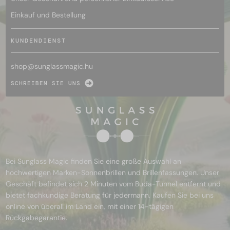
Einkauf und Bestellung
KUNDENDIENST
shop@
sunglassmagic.hu
SCHREIBEN SIE UNS
Bei Sunglass Magic finden Sie eine große Auswahl an
hochwertigen Marken-Sonnenbrillen und Brillenfassungen. Unser
Geschäft befindet sich 2 Minuten vom Buda-Tunnel entfernt und
bietet fachkundige Beratung für jedermann. Kaufen Sie bei uns
online von überall im Land ein, mit einer 14-tägigen
Rückgabegarantie.