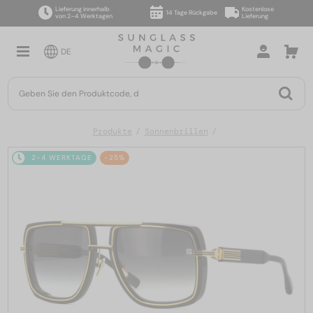
Lieferung innerhalb
Kostenlose
14 Tage Rückgabe
von 2–4 Werktagen
Lieferung
DE
Produkte
Sonnenbrillen
2-4 WERKTAGE
-25%