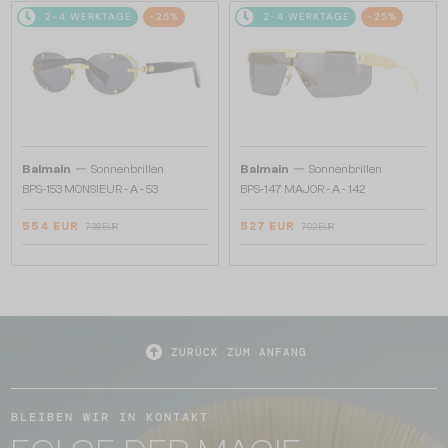
2-4 WERKTAGE
-25%
2-4 WERKTAGE
-25%
—
—
Balmain
Sonnenbrillen
Balmain
Sonnenbrillen
BPS-153 MONSIEUR - A - 53
BPS-147 MAJOR - A - 142
554 EUR
527 EUR
738 EUR
702 EUR
ZURÜCK ZUM ANFANG
BLEIBEN WIR IN KONTAKT