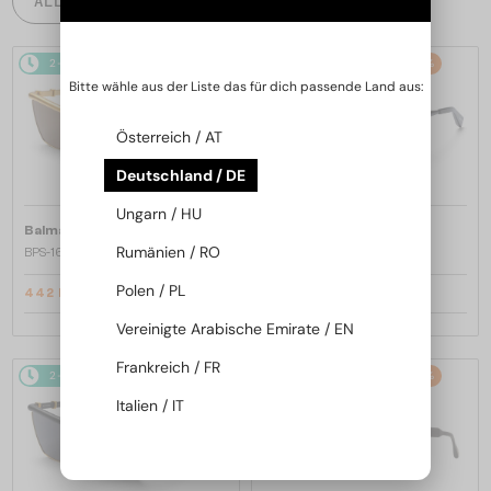
ALLE PRODUKTE
2-4 WERKTAGE
-25%
2-4 WERKTAGE
-25%
Bitte wähle aus der Liste das für dich passende Land aus:
Österreich / AT
Deutschland / DE
Ungarn / HU
—
—
Balmain
Sonnenbrillen
Balmain
Sonnenbrillen
Rumänien / RO
BPS-169 VICTOIRE - C - 60
BPS-169 VICTOIRE - B - 60
Polen / PL
442 EUR
442 EUR
589 EUR
589 EUR
Vereinigte Arabische Emirate / EN
Frankreich / FR
2-4 WERKTAGE
-25%
2-4 WERKTAGE
-25%
Italien / IT