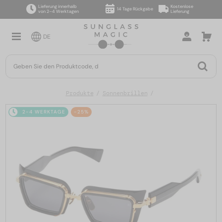
Lieferung innerhalb
Kostenlose
14 Tage Rückgabe
von 2–4 Werktagen
Lieferung
DE
Produkte
Sonnenbrillen
2-4 WERKTAGE
-25%