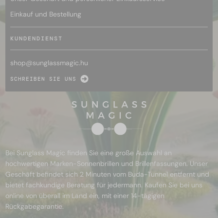
Einkauf und Bestellung
KUNDENDIENST
shop@
sunglassmagic.hu
SCHREIBEN SIE UNS
Bei Sunglass Magic finden Sie eine große Auswahl an
hochwertigen Marken-Sonnenbrillen und Brillenfassungen. Unser
Geschäft befindet sich 2 Minuten vom Buda-Tunnel entfernt und
bietet fachkundige Beratung für jedermann. Kaufen Sie bei uns
online von überall im Land ein, mit einer 14-tägigen
Rückgabegarantie.