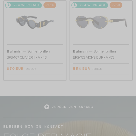
2-4 WERKTAGE
-25%
2-4 WERKTAGE
-25%
—
—
Balmain
Sonnenbrillen
Balmain
Sonnenbrillen
BPS-167 OLIVIER II - A - 43
BPS-153 MONSIEUR - A - 53
670 EUR
554 EUR
893 EUR
738 EUR
ZURÜCK ZUM ANFANG
BLEIBEN WIR IN KONTAKT