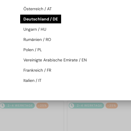
2-4 WERKTAGE
-25%
2-4 WERKTAGE
-25%
Österreich / AT
Deutschland / DE
Ungarn / HU
Rumänien / RO
Polen / PL
Vereinigte Arabische Emirate / EN
—
—
Balmain
Sonnenbrillen
Balmain
Sonnenbrillen
Frankreich / FR
BPS-169 VICTOIRE - B - 60
BPS-169 VICTOIRE - A - 60
Italien / IT
442 EUR
442 EUR
589 EUR
589 EUR
2-4 WERKTAGE
-25%
2-4 WERKTAGE
-25%