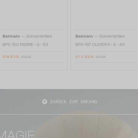
—
—
Balmain
Sonnenbrillen
Balmain
Sonnenbrillen
BPS-150 PIERRE - G - 53
BPS-167 OLIVIER II - A - 43
518 EUR
670 EUR
690 EUR
893 EUR
ZURÜCK ZUM ANFANG
MAGIE