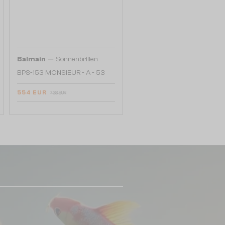
—
Balmain
Sonnenbrillen
BPS-153 MONSIEUR - A - 53
554 EUR
738 EUR