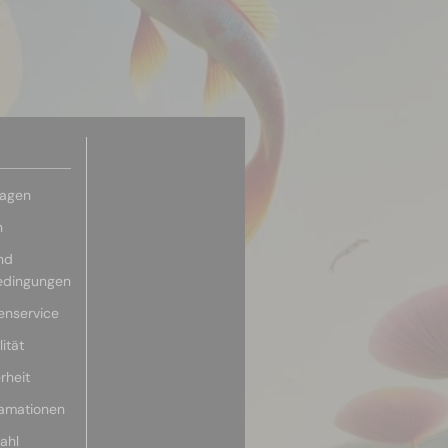
ragen
n
nd
edingungen
enservice
ität
rheit
lamationen
ahl