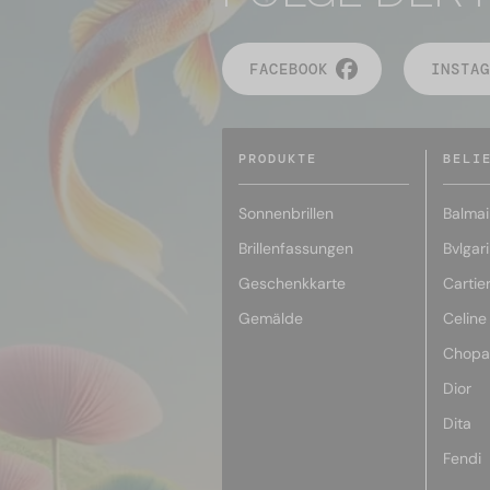
FACEBOOK
INSTAG
PRODUKTE
BELI
Sonnenbrillen
Balmai
Brillenfassungen
Bvlgari
Geschenkkarte
Cartie
Gemälde
Celine
Chopa
Dior
Dita
Fendi