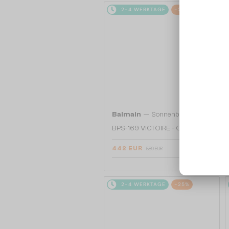
2-4 WERKTAGE
-25%
—
Balmain
Sonnenbrillen
BPS-169 VICTOIRE - C - 60
442 EUR
589 EUR
2-4 WERKTAGE
-25%