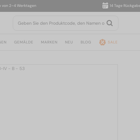
n 2–4 Werktagen
14 Tage Rückgabe
GEN
GEMÄLDE
MARKEN
NEU
BLOG
SALE