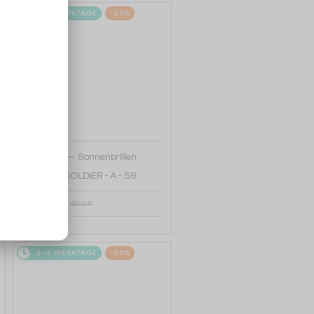
2-4 WERKTAGE
-25%
—
Balmain
Sonnenbrillen
BPS-160 SOLDIER - A - 59
607 EUR
809 EUR
2-4 WERKTAGE
-25%