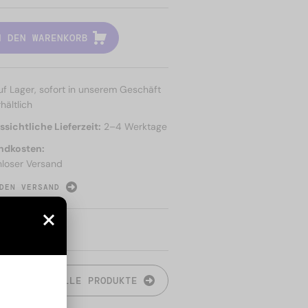
N DEN WARENKORB
uf Lager, sofort in unserem Geschäft
hältlich
sichtliche Lieferzeit:
2–4 Werktage
ndkosten:
nloser Versand
DEN VERSAND
N
ALLE PRODUKTE