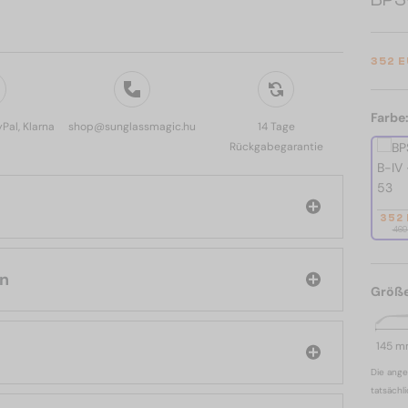
352 
Farbe
yPal, Klarna
shop@sunglassmagic.hu
14 Tage
Rückgabegarantie
352
469
main
Größ
145 
Die ange
tatsächl