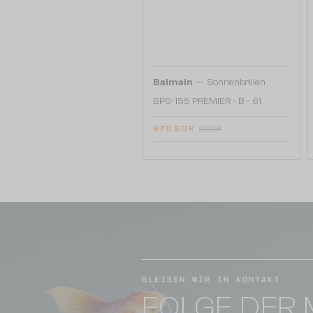
—
Balmain
Sonnenbrillen
BPS-155 PREMIER - B - 61
670 EUR
893 EUR
BLEIBEN WIR IN KONTAKT
FOLGE DER 