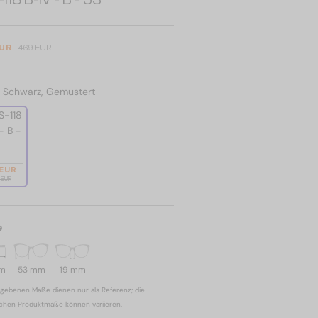
EUR
469 EUR
:
Schwarz, Gemustert
 EUR
 EUR
e
mm
53 mm
19 mm
gebenen Maße dienen nur als Referenz; die
ichen Produktmaße können variieren.