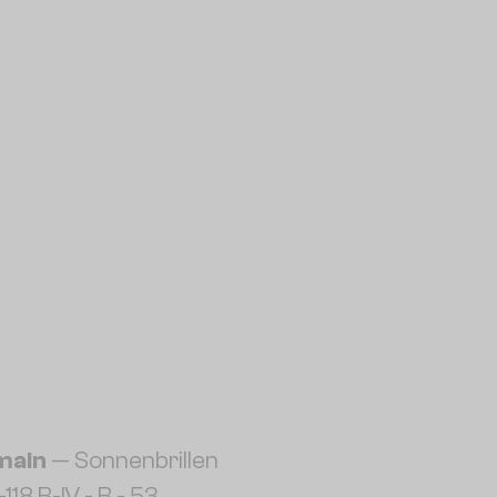
main
— Sonnenbrillen
118 B-IV - B - 53