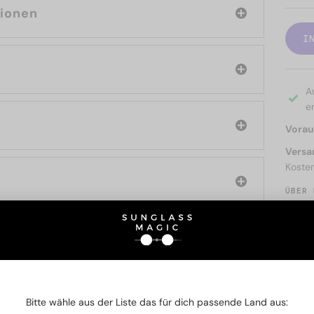
tionen
I
A
er
Voraus
Versa
Koste
ÜBER 
SIE AUCH INTERESSIERE
Bitte wähle aus der Liste das für dich passende Land aus: