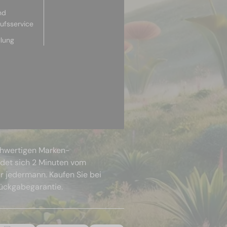
nd
aufsservice
llung
chwertigen Marken-
ndet sich 2 Minuten vom
r jedermann. Kaufen Sie bei
Rückgabegarantie.