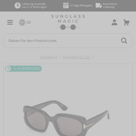
Lieferung innerhalb
Kostenlose
14 Tage Rückgabe
von 2–4 Werktagen
Lieferung
DE
Produkte
Sonnenbrillen
2-4 WERKTAGE