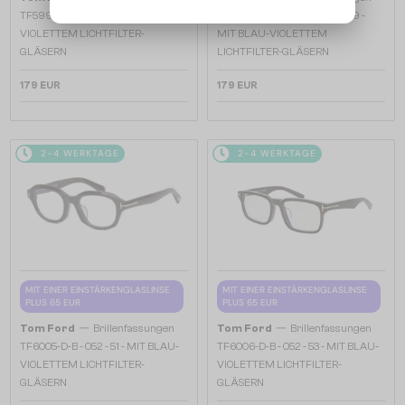
TF5999-K-B - 053 - 49 - MIT BLAU-
TF5999-K-B ECO 49 - 047 - 49 -
VIOLETTEM LICHTFILTER-
MIT BLAU-VIOLETTEM
GLÄSERN
LICHTFILTER-GLÄSERN
179 EUR
179 EUR
2-4 WERKTAGE
2-4 WERKTAGE
MIT EINER EINSTÄRKENGLASLINSE
MIT EINER EINSTÄRKENGLASLINSE
PLUS 65 EUR
PLUS 65 EUR
—
—
Tom Ford
Brillenfassungen
Tom Ford
Brillenfassungen
TF6005-D-B - 052 - 51 - MIT BLAU-
TF6006-D-B - 052 - 53 - MIT BLAU-
VIOLETTEM LICHTFILTER-
VIOLETTEM LICHTFILTER-
GLÄSERN
GLÄSERN