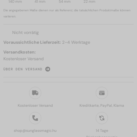
140 mm
41 mm
54 mm
22 mm
Die angegebenen Maße dienen nur als Referenz; die tatsächlichen Produktmaße können
variieren.
Nicht vorrätig
Voraussichtliche Lieferzeit:
2–4 Werktage
Versandkosten:
Kostenloser Versand
ÜBER DEN VERSAND
Kostenloser Versand
Kreditkarte, PayPal, Klarna
shop@sunglassmagic.hu
14 Tage