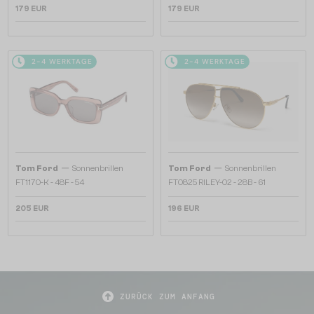
179 EUR
179 EUR
2-4 WERKTAGE
2-4 WERKTAGE
—
—
Tom Ford
Sonnenbrillen
Tom Ford
Sonnenbrillen
FT1170-K - 48F - 54
FT0825 RILEY-02 - 28B - 61
205 EUR
196 EUR
ZURÜCK ZUM ANFANG