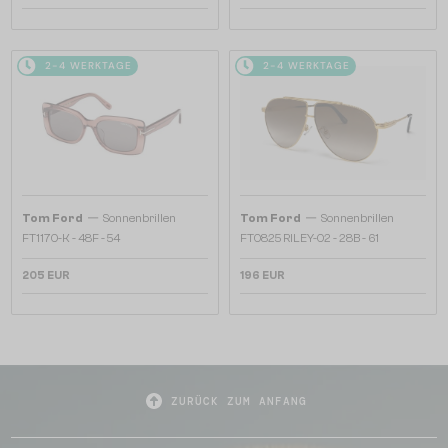
2-4 WERKTAGE
2-4 WERKTAGE
—
—
Tom Ford
Sonnenbrillen
Tom Ford
Sonnenbrillen
FT1170-K - 48F - 54
FT0825 RILEY-02 - 28B - 61
205 EUR
196 EUR
ZURÜCK ZUM ANFANG