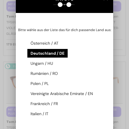
MIT EINER EINSTÄRKENGLASLINSE
MIT EINER EINSTÄRKENGLASLINSE
PLUS 65 EUR
PLUS 65 EUR
—
—
Tom Ford
Brillenfassungen
Tom Ford
Brillenfassungen
TF5998-K-B - 020 - 51 - MIT BLAU-
TF5998-K-B ECO - 001 - 51 - MIT
VIOLETTEM LICHTFILTER-
BLAU-VIOLETTEM LICHTFILTER-
Bitte wähle aus der Liste das für dich passende Land aus:
GLÄSERN
GLÄSERN
Österreich / AT
179 EUR
179 EUR
Deutschland / DE
Ungarn / HU
2-4 WERKTAGE
2-4 WERKTAGE
Rumänien / RO
Polen / PL
Vereinigte Arabische Emirate / EN
Frankreich / FR
MIT EINER EINSTÄRKENGLASLINSE
MIT EINER EINSTÄRKENGLASLINSE
Italien / IT
PLUS 65 EUR
PLUS 65 EUR
—
—
Tom Ford
Brillenfassungen
Tom Ford
Brillenfassungen
TF5999-K-B - 053 - 49 - MIT BLAU-
TF5999-K-B ECO 49 - 047 - 49 -