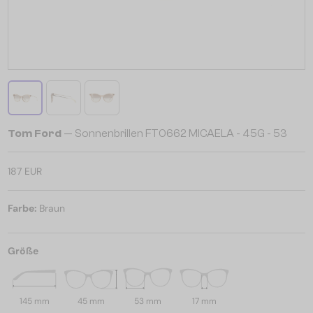
Tom Ford
— Sonnenbrillen FT0662 MICAELA - 45G - 53
187 EUR
Farbe:
Braun
Größe
145 mm
45 mm
53 mm
17 mm