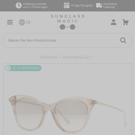
Lieferung innerhalb
Kostenlose
14 Tage Rückgabe
von 2–4 Werktagen
Lieferung
DE
Produkte
Sonnenbrillen
2-4 WERKTAGE