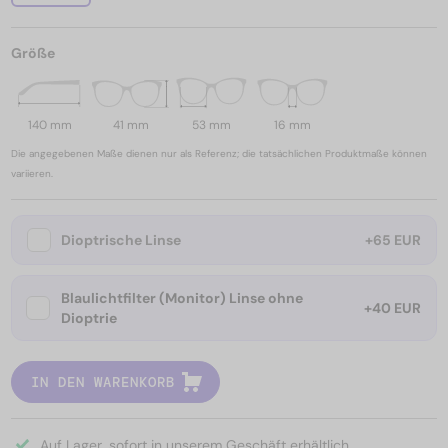
Größe
140 mm
41 mm
53 mm
16 mm
Die angegebenen Maße dienen nur als Referenz; die tatsächlichen Produktmaße können
variieren.
Dioptrische Linse
+65 EUR
Blaulichtfilter (Monitor) Linse ohne
+40 EUR
Dioptrie
IN DEN WARENKORB
Auf Lager, sofort in unserem Geschäft erhältlich