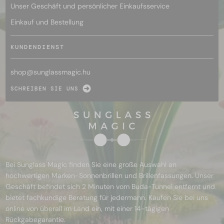
Unser Geschäft und persönlicher Einkaufsservice
Einkauf und Bestellung
KUNDENDIENST
shop@
sunglassmagic.hu
SCHREIBEN SIE UNS
Bei Sunglass Magic finden Sie eine große Auswahl an
hochwertigen Marken-Sonnenbrillen und Brillenfassungen. Unser
Geschäft befindet sich 2 Minuten vom Buda-Tunnel entfernt und
bietet fachkundige Beratung für jedermann. Kaufen Sie bei uns
online von überall im Land ein, mit einer 14-tägigen
Rückgabegarantie.