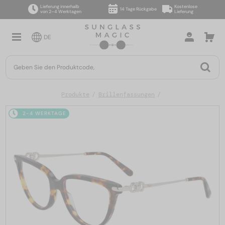
Lieferung innerhalb
Kostenlose
14 Tage Rückgabe
von 2–4 Werktagen
Lieferung
DE
Produkte
Brillenfassungen
2-4 WERKTAGE