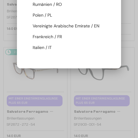
—
—
Rumänien / RO
Salvatore Ferragamo
Salvatore Ferragamo
Brillenfassungen
Brillenfassungen
Polen / PL
SF2870 - 219 - 53
SF2974 - 601 - 52
Vereinigte Arabische Emirate / EN
140 EUR
140 EUR
Frankreich / FR
Italien / IT
2-4 WERKTAGE
2-4 WERKTAGE
MIT EINER EINSTÄRKENGLASLINSE
MIT EINER EINSTÄRKENGLASLINSE
PLUS 65 EUR
PLUS 65 EUR
—
—
Salvatore Ferragamo
Salvatore Ferragamo
Brillenfassungen
Brillenfassungen
SF2872 - 272 - 54
SF2903 - 001 - 54
140 EUR
140 EUR