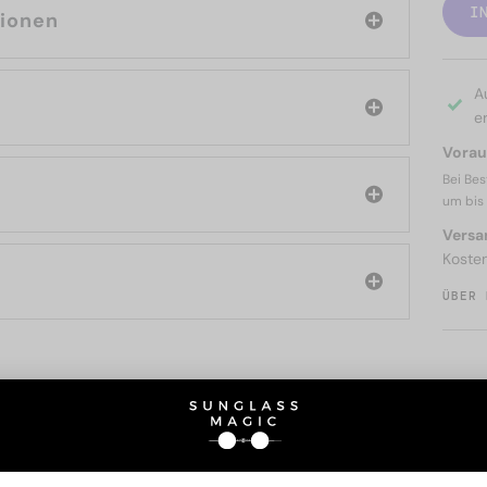
I
tionen
A
er
Voraus
Bei Bes
um bis
Versa
Koste
ÜBER 
SIE AUCH INTERESSIERE