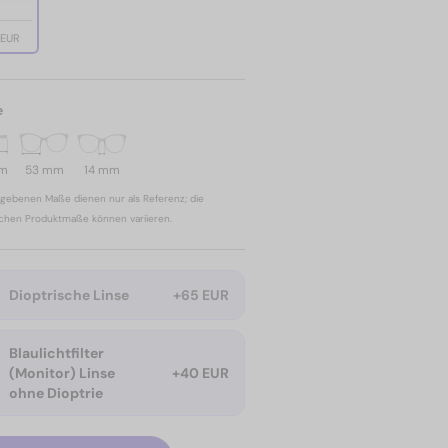
 EUR
e
mm
53 mm
14 mm
gebenen Maße dienen nur als Referenz; die
ichen Produktmaße können variieren.
Dioptrische Linse
+65 EUR
Blaulichtfilter
(Monitor) Linse
+40 EUR
ohne Dioptrie