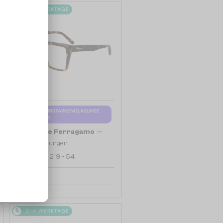
2-4 WERKTAGE
MIT EINER EINSTÄRKENGLASLINSE
PLUS 65 EUR
—
Salvatore Ferragamo
Brillenfassungen
SF2950 - 219 - 54
140 EUR
2-4 WERKTAGE