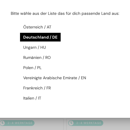
2-4 WERKTAGE
2-4 WERKTAGE
Bitte wähle aus der Liste das für dich passende Land aus:
Österreich / AT
Deutschland / DE
Ungarn / HU
Rumänien / RO
MIT EINER EINSTÄRKENGLASLINSE
MIT EINER EINSTÄRKENGLASLINSE
Polen / PL
PLUS 65 EUR
PLUS 65 EUR
—
—
Salvatore Ferragamo
Salvatore Ferragamo
Vereinigte Arabische Emirate / EN
Brillenfassungen
Brillenfassungen
Frankreich / FR
SF2872 - 272 - 54
SF2903 - 001 - 54
Italien / IT
140 EUR
140 EUR
2-4 WERKTAGE
2-4 WERKTAGE