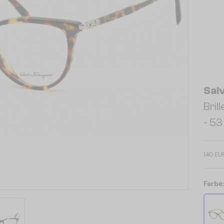
Sal
Bril
- 53
140 EU
Farbe