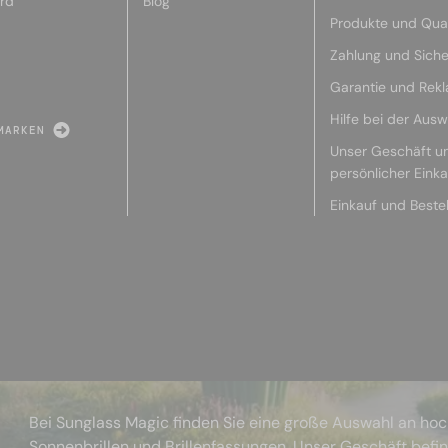
rd
Blog
Produkte und Qual
Zahlung und Siche
Garantie und Rek
Hilfe bei der Ausw
MARKEN
Unser Geschäft u
persönlicher Eink
Einkauf und Beste
Bei Sunglass Magic finden Sie eine große Auswahl an ho
Sonnenbrillen und Brillenfassungen. Unser Geschäft befi