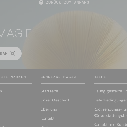
ZURÜCK ZUM ANFANG
MAGIE
RAM
EBTE MARKEN
SUNGLASS MAGIC
HILFE
n
Startseite
Häufig gestellte F
Unser Geschäft
Lieferbedingunge
r
Über uns
Rücksendungs- u
Rückerstattungsb
Kontakt
Kontakt und Kund