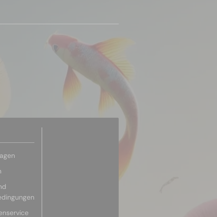
ragen
n
nd
edingungen
enservice