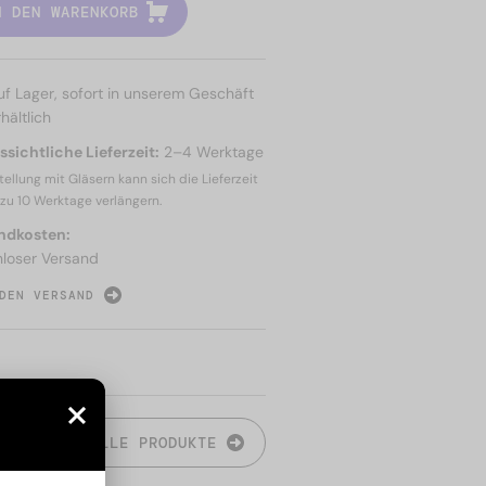
N DEN WARENKORB
uf Lager, sofort in unserem Geschäft
hältlich
sichtliche Lieferzeit:
2–4 Werktage
tellung mit Gläsern kann sich die Lieferzeit
 zu
10 Werktage
verlängern.
ndkosten:
nloser Versand
DEN VERSAND
N
ALLE PRODUKTE