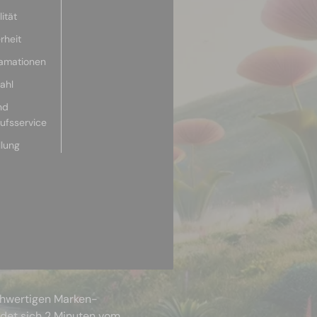
ität
rheit
lamationen
ahl
nd
aufsservice
llung
chwertigen Marken-
ndet sich 2 Minuten vom