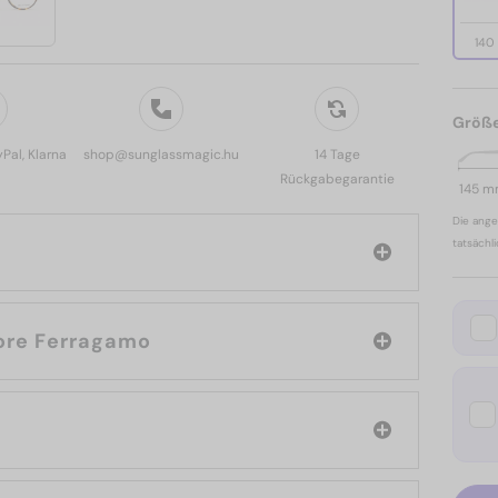
140
Größ
yPal, Klarna
shop@sunglassmagic.hu
14 Tage
Rückgabegarantie
145 
Die ange
tatsächl
rke: Salvatore Ferragamo