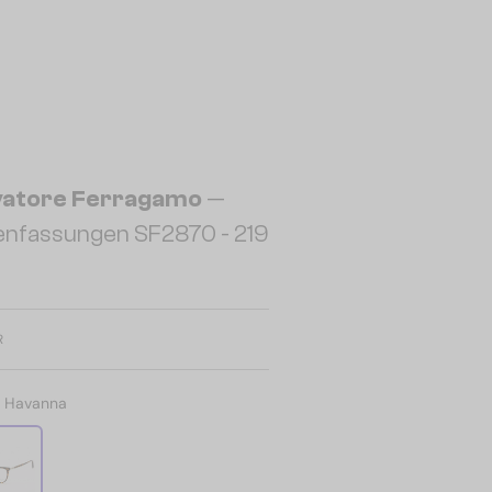
vatore Ferragamo
—
lenfassungen SF2870 - 219
R
:
Havanna