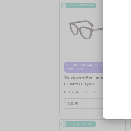
2-4 WERKTAGE
MIT EINER EINSTÄRKENGLASLINSE
PLUS 65 EUR
—
Salvatore Ferragamo
Brillenfassungen
SF2974 - 601 - 52
140 EUR
2-4 WERKTAGE