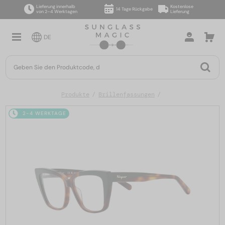
Lieferung innerhalb
Kostenlose
14 Tage Rückgabe
von 2–4 Werktagen
Lieferung
DE
Produkte
Brillenfassungen
2-4 WERKTAGE