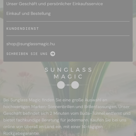
Unser Geschäft und persönlicher Einkaufsservice
Einkauf und Bestellung
KUNDENDIENST
shop@
sunglassmagic.hu
SCHREIBEN SIE UNS
Bei Sunglass Magic finden Sie eine große Auswahl an
hochwertigen Marken-Sonnenbrillen und Brillenfassungen. Unser
Geschäft befindet sich 2 Minuten vom Buda-Tunnel entfernt und
bietet fachkundige Beratung für jedermann. Kaufen Sie bei uns
online von überall im Land ein, mit einer 14-tägigen
Rückgabegarantie.