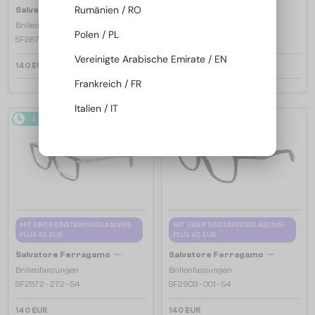
—
—
Rumänien / RO
Salvatore Ferragamo
Salvatore Ferragamo
Brillenfassungen
Brillenfassungen
Polen / PL
SF2870 - 219 - 53
SF2974 - 601 - 52
Vereinigte Arabische Emirate / EN
140 EUR
140 EUR
Frankreich / FR
Italien / IT
2-4 WERKTAGE
2-4 WERKTAGE
MIT EINER EINSTÄRKENGLASLINSE
MIT EINER EINSTÄRKENGLASLINSE
PLUS 65 EUR
PLUS 65 EUR
—
—
Salvatore Ferragamo
Salvatore Ferragamo
Brillenfassungen
Brillenfassungen
SF2872 - 272 - 54
SF2903 - 001 - 54
140 EUR
140 EUR