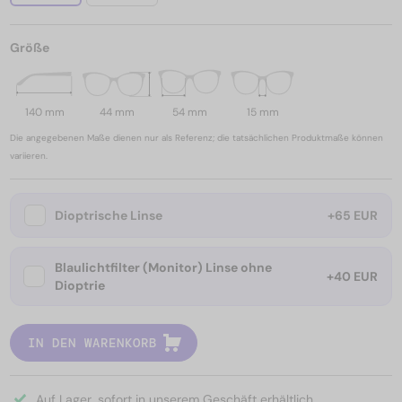
Größe
140 mm
44 mm
54 mm
15 mm
Die angegebenen Maße dienen nur als Referenz; die tatsächlichen Produktmaße können
variieren.
Dioptrische Linse
+65 EUR
Blaulichtfilter (Monitor) Linse ohne
+40 EUR
Dioptrie
IN DEN WARENKORB
Auf Lager, sofort in unserem Geschäft erhältlich