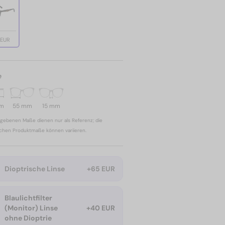
 EUR
e
mm
55 mm
15 mm
gebenen Maße dienen nur als Referenz; die
ichen Produktmaße können variieren.
Dioptrische Linse
+65 EUR
Blaulichtfilter
(Monitor) Linse
+40 EUR
ohne Dioptrie