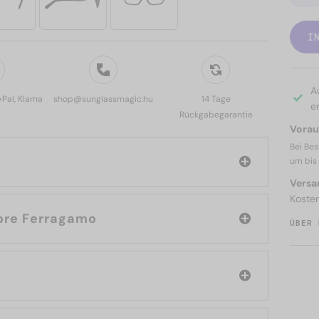
I
A
yPal, Klarna
shop@sunglassmagic.hu
14 Tage
er
Rückgabegarantie
Voraus
Bei Bes
um bis
Versa
Koste
rke: Salvatore Ferragamo
ÜBER 