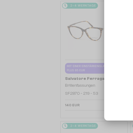
2-4 WERKTAGE
MIT EINER EINSTÄRKENGLASLINSE
PLUS 65 EUR
—
Salvatore Ferragamo
Brillenfassungen
SF2870 - 219 - 53
140 EUR
2-4 WERKTAGE