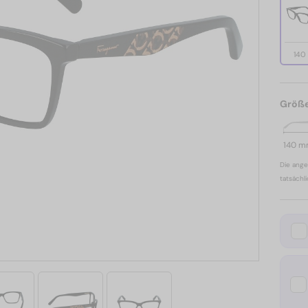
140
Größ
140 
Die ange
tatsächl