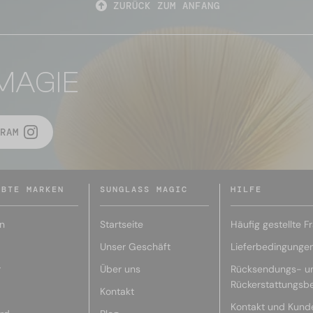
ZURÜCK ZUM ANFANG
MAGIE
RAM
EBTE MARKEN
SUNGLASS MAGIC
HILFE
n
Startseite
Häufig gestellte F
Unser Geschäft
Lieferbedingunge
r
Über uns
Rücksendungs- u
Rückerstattungsb
Kontakt
Kontakt und Kund