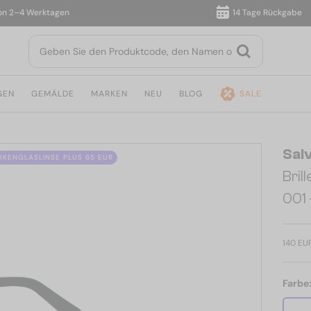
–4 Werktagen
14 Tage Rückgabe
GEN
GEMÄLDE
MARKEN
NEU
BLOG
SALE
Sal
ÄRKENGLASLINSE PLUS 65 EUR
Bril
001 
140 EU
Farbe