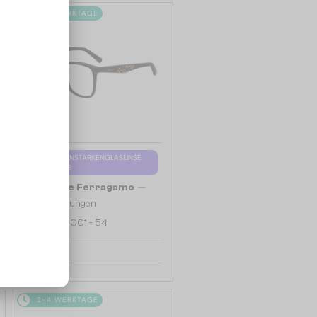
2-4 WERKTAGE
MIT EINER EINSTÄRKENGLASLINSE
PLUS 65 EUR
—
Salvatore Ferragamo
Brillenfassungen
SF2903 - 001 - 54
140 EUR
2-4 WERKTAGE