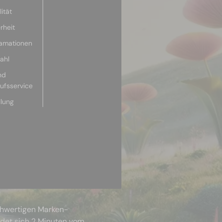
ität
rheit
lamationen
ahl
nd
aufsservice
llung
chwertigen Marken-
ndet sich 2 Minuten vom