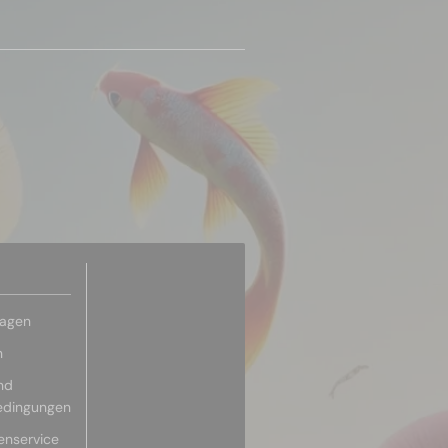
ragen
n
nd
edingungen
enservice