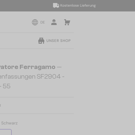
Kostenlose Lieferung
DE
UNSER SHOP
vatore Ferragamo
—
lenfassungen SF2904 -
- 55
R
:
Schwarz