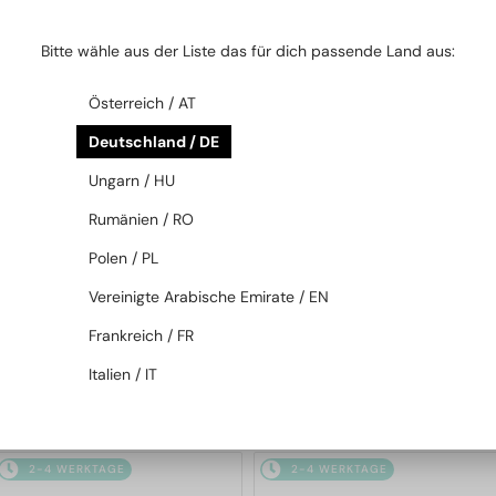
2-4 WERKTAGE
2-4 WERKTAGE
Bitte wähle aus der Liste das für dich passende Land aus:
Österreich / AT
Deutschland / DE
Ungarn / HU
Rumänien / RO
MIT EINER EINSTÄRKENGLASLINSE
MIT EINER EINSTÄRKENGLASLINSE
Polen / PL
PLUS 65 EUR
PLUS 65 EUR
—
—
Salvatore Ferragamo
Salvatore Ferragamo
Vereinigte Arabische Emirate / EN
Brillenfassungen
Brillenfassungen
Frankreich / FR
SF2974 - 601 - 52
SF2872 - 272 - 54
Italien / IT
140 EUR
140 EUR
2-4 WERKTAGE
2-4 WERKTAGE