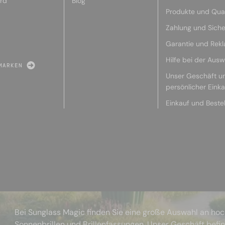
rd
Blog
Produkte und Qual
Zahlung und Siche
Garantie und Rek
Hilfe bei der Ausw
MARKEN
Unser Geschäft u
persönlicher Eink
Einkauf und Beste
Bei Sunglass Magic finden Sie eine große Auswahl an ho
Sonnenbrillen und Brillenfassungen. Unser Geschäft befi