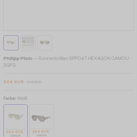
Philipp Plein
— Sonnenbrillen SPP047 HEXAGON CAMOU -
3GFG
224 EUR
298 EUR
Farbe:
Weiß
224 EUR
224 EUR
298 EUR
298 EUR