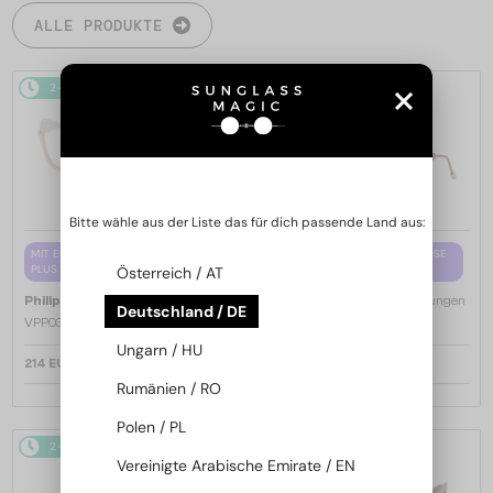
ALLE PRODUKTE
2-4 WERKTAGE
2-4 WERKTAGE
Bitte wähle aus der Liste das für dich passende Land aus:
MIT EINER EINSTÄRKENGLASLINSE
MIT EINER EINSTÄRKENGLASLINSE
PLUS 65 EUR
PLUS 65 EUR
Österreich / AT
—
—
Philipp Plein
Brillenfassungen
Philipp Plein
Brillenfassungen
Deutschland / DE
VPP036S ICON - 0579 - 54
VPP068S QUEEN - 0V64 - 57
Ungarn / HU
214 EUR
214 EUR
Rumänien / RO
Polen / PL
2-4 WERKTAGE
2-4 WERKTAGE
Vereinigte Arabische Emirate / EN