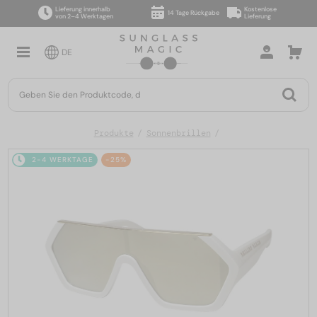
Lieferung innerhalb
Kostenlose
14 Tage Rückgabe
von 2–4 Werktagen
Lieferung
DE
Produkte
Sonnenbrillen
2-4 WERKTAGE
-25%