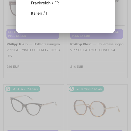
Frankreich / FR
Italien / IT
MIT EINER EINSTÄRKENGLASLINSE
MIT EINER EINSTÄRKENGLASLINSE
PLUS 65 EUR
PLUS 65 EUR
—
—
Philipp Plein
Brillenfassungen
Philipp Plein
Brillenfassungen
VPP051 FLYING BUTTERFLY - 0G96
VPP052 CATEYES - 09NU - 54
- 55
214 EUR
214 EUR
2-4 WERKTAGE
2-4 WERKTAGE