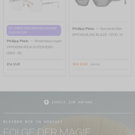
—
MIT EINER EINSTÄRKENGLASLINSE
Philipp Plein
Sonnenbrillen
PLUS 65 EUR
SPP066 BLINK BLAZE - 0700 - 51
—
Philipp Plein
Brillenfassungen
VPP063W ROCK SUPERHERO -
0589 - 60
214 EUR
169 EUR
225 EUR
ZURÜCK ZUM ANFANG
BLEIBEN WIR IN KONTAKT
FOLGE DER MAGIE