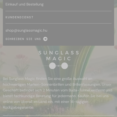
Einkauf und Bestellung
KUNDENDIENST
shop@
sunglassmagic.hu
SCHREIBEN SIE UNS
Bei Sunglass Magic finden Sie eine große Auswahl an
hochwertigen Marken-Sonnenbrillen und Brillenfassungen. Unser
Geschäft befindet sich 2 Minuten vom Buda-Tunnel entfernt und
bietet fachkundige Beratung für jedermann. Kaufen Sie bei uns
online von überall im Land ein, mit einer 14-tägigen
Rückgabegarantie.