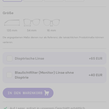
Größe
135 mm
54 mm
16 mm
Die angegebenen Maße dienen nur als Referenz; die tatsächlichen Produktmaße können
variieren.
Dioptrische Linse
+65 EUR
Blaulichtfilter (Monitor) Linse ohne
+40 EUR
Dioptrie
IN DEN WARENKORB
Auf Lager, sofort in unserem Geschäft erhältlich