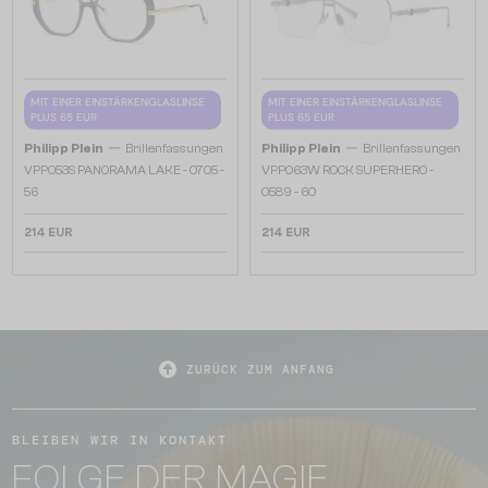
MIT EINER EINSTÄRKENGLASLINSE
MIT EINER EINSTÄRKENGLASLINSE
PLUS 65 EUR
PLUS 65 EUR
—
—
Philipp Plein
Brillenfassungen
Philipp Plein
Brillenfassungen
VPP053S PANORAMA LAKE - 0705 -
VPP063W ROCK SUPERHERO -
56
0589 - 60
214 EUR
214 EUR
ZURÜCK ZUM ANFANG
BLEIBEN WIR IN KONTAKT
FOLGE DER MAGIE