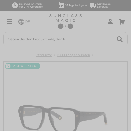
Lieferung innerhalb
Kostenlose
14 Tage Rückgabe
von 2–4 Werktagen
Lieferung
DE
Produkte
Brillenfassungen
2-4 WERKTAGE