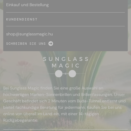
Einkauf und Bestellung
KUNDENDIENST
shop@
sunglassmagic.hu
SCHREIBEN SIE UNS
Bei Sunglass Magic finden Sie eine große Auswahl an
hochwertigen Marken-Sonnenbrillen und Brillenfassungen. Unser
Geschäft befindet sich 2 Minuten vom Buda-Tunnel entfernt und
bietet fachkundige Beratung für jedermann. Kaufen Sie bei uns
online von überall im Land ein, mit einer 14-tägigen
Rückgabegarantie.