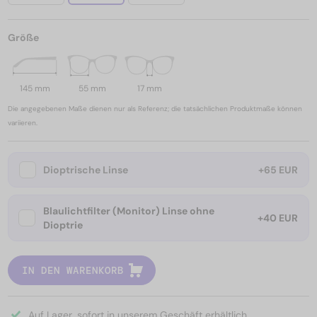
Größe
145 mm
55 mm
17 mm
Die angegebenen Maße dienen nur als Referenz; die tatsächlichen Produktmaße können
variieren.
Dioptrische Linse
+65 EUR
Blaulichtfilter (Monitor) Linse ohne
+40 EUR
Dioptrie
IN DEN WARENKORB
Auf Lager, sofort in unserem Geschäft erhältlich