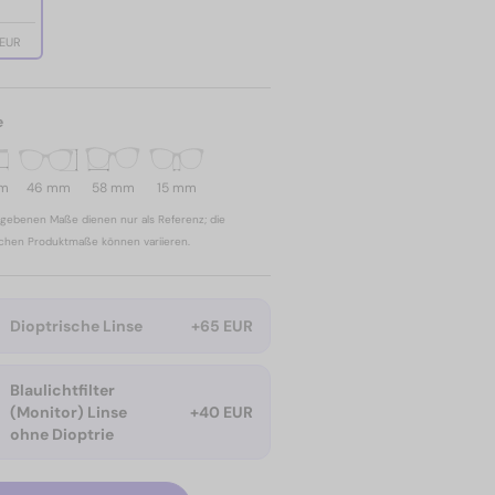
 EUR
e
mm
46 mm
58 mm
15 mm
gebenen Maße dienen nur als Referenz; die
ichen Produktmaße können variieren.
Dioptrische Linse
+65 EUR
Blaulichtfilter
(Monitor) Linse
+40 EUR
ohne Dioptrie