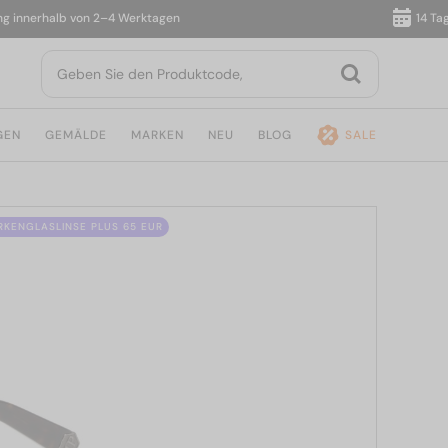
nerhalb von 2–4 Werktagen
14 Tage R
GEN
GEMÄLDE
MARKEN
NEU
BLOG
SALE
ÄRKENGLASLINSE PLUS 65 EUR