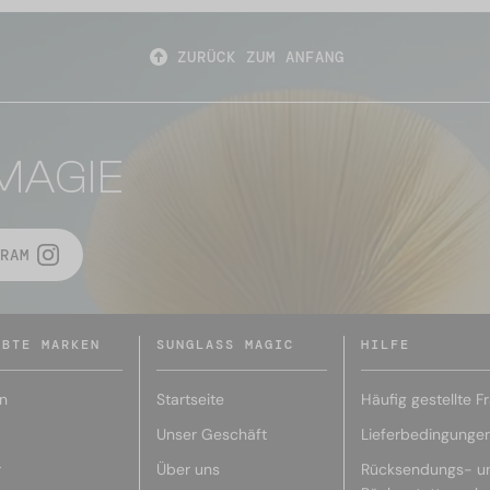
ZURÜCK ZUM ANFANG
MAGIE
RAM
EBTE MARKEN
SUNGLASS MAGIC
HILFE
n
Startseite
Häufig gestellte F
Unser Geschäft
Lieferbedingunge
r
Über uns
Rücksendungs- u