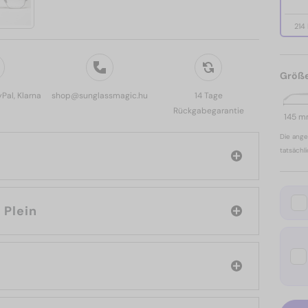
214
Größ
yPal, Klarna
shop@sunglassmagic.hu
14 Tage
Rückgabegarantie
145 
Die ange
tatsächl
Philipp Plein