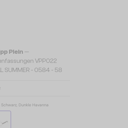
ipp Plein
—
llenfassungen VPP022
LL SUMMER - 0584 - 58
R
:
Schwarz, Dunkle Havanna