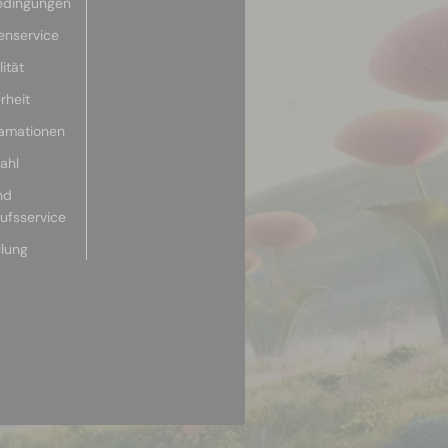
edingungen
enservice
ität
rheit
lamationen
ahl
nd
aufsservice
llung