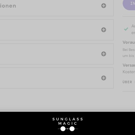
I
tionen
A
er
Voraus
Bei Bes
um bis
Versa
Koste
ÜBER 
SIE AUCH INTERESSIERE