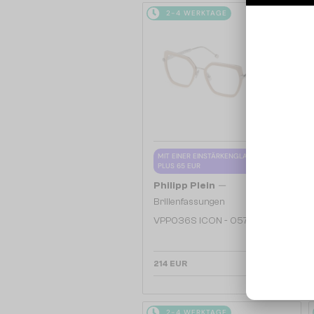
2-4 WERKTAGE
MIT EINER EINSTÄRKENGLASLINSE
PLUS 65 EUR
—
Philipp Plein
Brillenfassungen
VPP036S ICON - 0579 - 54
214 EUR
2-4 WERKTAGE