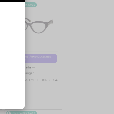
2-4 WERKTAGE
MIT EINER EINSTÄRKENGLASLINSE
PLUS 65 EUR
—
Philipp Plein
Brillenfassungen
VPP052 CATEYES - 09NU - 54
214 EUR
2-4 WERKTAGE