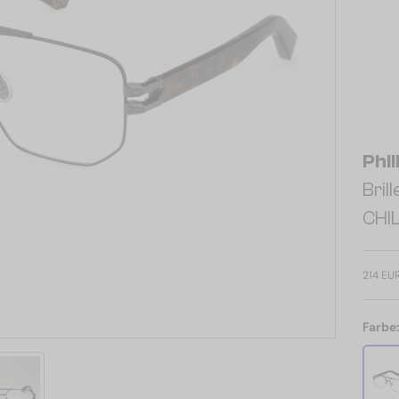
Phil
Bri
CHI
214 EU
Farbe