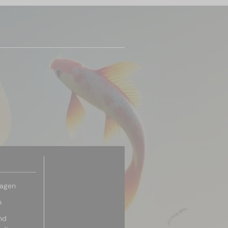
ragen
n
nd