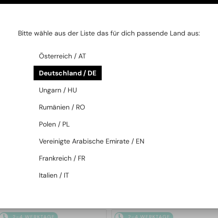
2-4 WERKTAGE
2-4 WERKTAGE
Bitte wähle aus der Liste das für dich passende Land aus:
Österreich / AT
Deutschland / DE
Ungarn / HU
Rumänien / RO
MIT EINER EINSTÄRKENGLASLINSE
MIT EINER EINSTÄRKENGLASLINSE
PLUS 65 EUR
PLUS 65 EUR
Polen / PL
—
—
Philipp Plein
Philipp Plein
Brillenfassungen
Brillenfassungen
Vereinigte Arabische Emirate / EN
VPP068S QUEEN - 0V64 - 57
VPP051 FLYING BUTTERFLY -
Frankreich / FR
0G96 - 55
Italien / IT
214 EUR
214 EUR
2-4 WERKTAGE
2-4 WERKTAGE