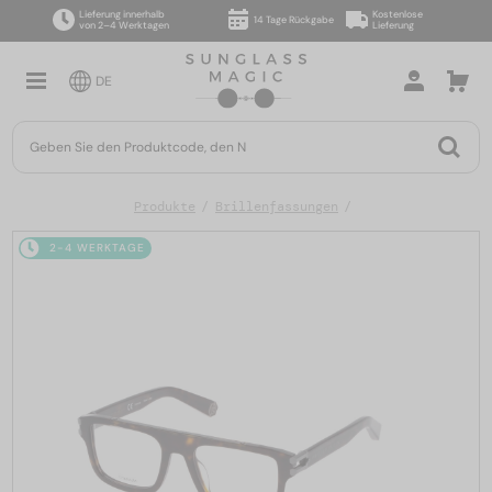
Lieferung innerhalb
Kostenlose
14 Tage Rückgabe
von 2–4 Werktagen
Lieferung
DE
Produkte
Brillenfassungen
2-4 WERKTAGE