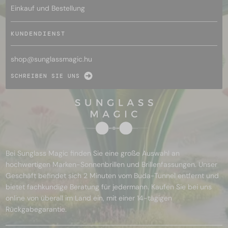
Einkauf und Bestellung
KUNDENDIENST
shop@
sunglassmagic.hu
SCHREIBEN SIE UNS
Bei Sunglass Magic finden Sie eine große Auswahl an
hochwertigen Marken-Sonnenbrillen und Brillenfassungen. Unser
Geschäft befindet sich 2 Minuten vom Buda-Tunnel entfernt und
bietet fachkundige Beratung für jedermann. Kaufen Sie bei uns
online von überall im Land ein, mit einer 14-tägigen
Rückgabegarantie.