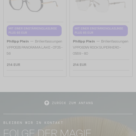
MIT EINER EINSTÄRKENGLASLINSE
MIT EINER EINSTÄRKENGLASLINSE
PLUS 65 EUR
PLUS 65 EUR
—
—
Philipp Plein
Brillenfassungen
Philipp Plein
Brillenfassungen
VPP053S PANORAMA LAKE - 0705 -
VPP063W ROCK SUPERHERO -
56
0589 - 60
214 EUR
214 EUR
ZURÜCK ZUM ANFANG
BLEIBEN WIR IN KONTAKT
FOLGE DER MAGIE