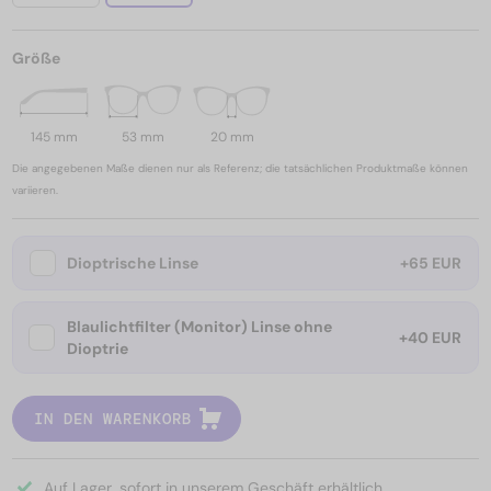
Größe
145 mm
53 mm
20 mm
Die angegebenen Maße dienen nur als Referenz; die tatsächlichen Produktmaße können
variieren.
Dioptrische Linse
+65 EUR
Blaulichtfilter (Monitor) Linse ohne
+40 EUR
Dioptrie
IN DEN WARENKORB
Auf Lager, sofort in unserem Geschäft erhältlich