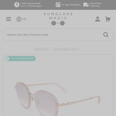
Lieferung innerhalb
Kostenlose
14 Tage Rückgabe
von 2–4 Werktagen
Lieferung
DE
Produkte
Sonnenbrillen
2-4 WERKTAGE