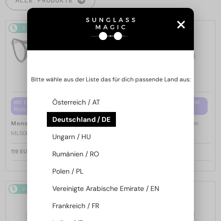
2-4 WERKTAGE
2-4 WERKTAGE
Bitte wähle aus der Liste das für dich passende Land aus:
Österreich / AT
MIT EINER EINSTÄRKENGLASLINSE
MIT EINER EINSTÄRKENGLASLINSE
PLUS 65 EUR
PLUS 65 EUR
Deutschland / DE
—
—
Moncler
Brillenfassungen
Moncler
Brillenfassungen
ML5081 - 001 - 56
ML5202 - 036 - 56
Ungarn / HU
119 EUR
119 EUR
Rumänien / RO
Polen / PL
Vereinigte Arabische Emirate / EN
2-4 WERKTAGE
2-4 WERKTAGE
Frankreich / FR