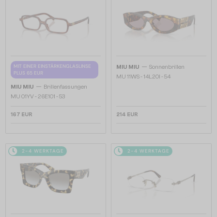
—
MIT EINER EINSTÄRKENGLASLINSE
MIU MIU
Sonnenbrillen
PLUS 65 EUR
MU 11WS - 14L20I - 54
—
MIU MIU
Brillenfassungen
MU 01YV - 26E1O1 - 53
167 EUR
214 EUR
2-4 WERKTAGE
2-4 WERKTAGE