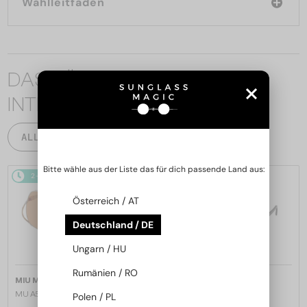
Wahlleitfaden
DAS KÖNNTE SIE AUCH
INTERESSIEREN
ALLE PRODUKTE
Bitte wähle aus der Liste das für dich passende Land aus:
2-4 WERKTAGE
2-4 WERKTAGE
Österreich / AT
Deutschland / DE
Ungarn / HU
Rumänien / RO
—
—
MIU MIU
Sonnenbrillen
MIU MIU
Sonnenbrillen
MU A55S - ​1BC90Q - ​57
MU 11ZS - 16K01O - 51
Polen / PL