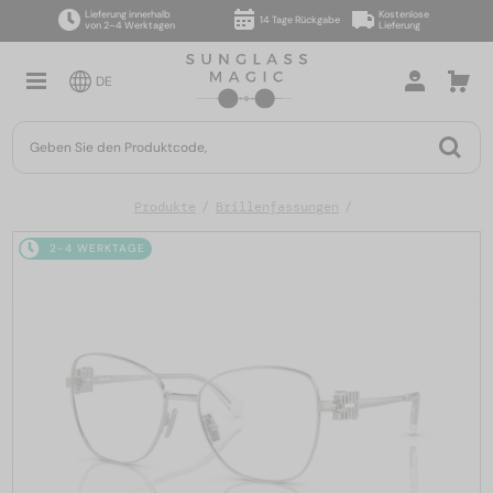
Lieferung innerhalb
Kostenlose
14 Tage Rückgabe
von 2–4 Werktagen
Lieferung
DE
Produkte
Brillenfassungen
2-4 WERKTAGE