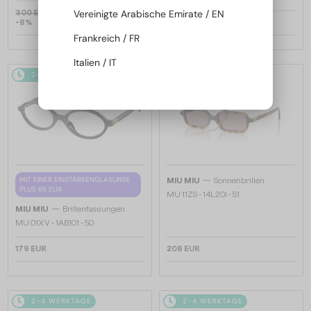
Vereinigte Arabische Emirate / EN
300 EUR
-8%
277 EUR
208 EUR
Frankreich / FR
Italien / IT
2-4 WERKTAGE
2-4 WERKTAGE
—
MIT EINER EINSTÄRKENGLASLINSE
MIU MIU
Sonnenbrillen
PLUS 65 EUR
MU 11ZS - 14L20I - 51
—
MIU MIU
Brillenfassungen
MU 01XV - 1AB1O1 - 50
179 EUR
208 EUR
2-4 WERKTAGE
2-4 WERKTAGE