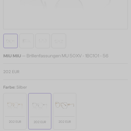
MIU MIU
— Brillenfassungen MU 50XV - ​1BC1O1 - ​56
202 EUR
Farbe:
Silber
202 EUR
202 EUR
202 EUR