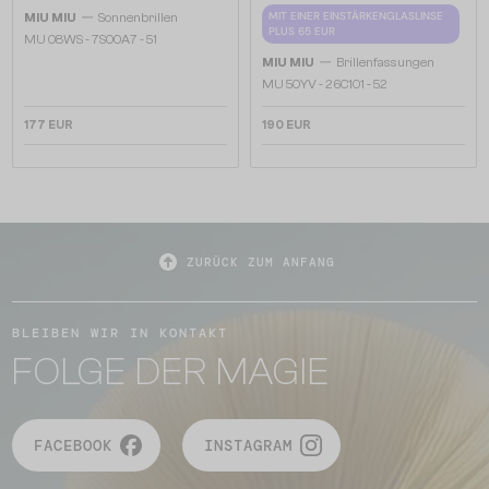
—
MIT EINER EINSTÄRKENGLASLINSE
MIU MIU
Sonnenbrillen
PLUS 65 EUR
MU 08WS - 7S00A7 - 51
—
MIU MIU
Brillenfassungen
MU 50YV - 26C1O1 - 52
177 EUR
190 EUR
ZURÜCK ZUM ANFANG
BLEIBEN WIR IN KONTAKT
FOLGE DER MAGIE
FACEBOOK
INSTAGRAM