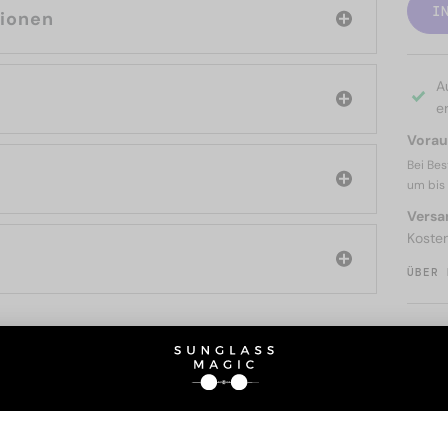
I
tionen
A
er
Voraus
Bei Bes
um bis
Versa
Koste
ÜBER 
SIE AUCH INTERESSIERE