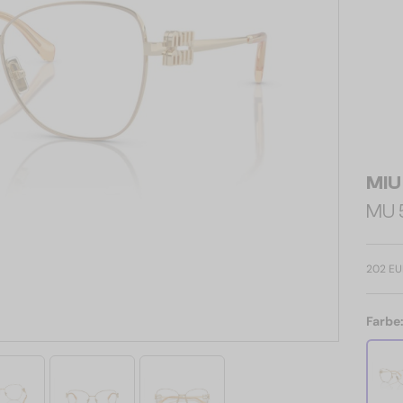
MIU
MU 5
202 EU
Farbe