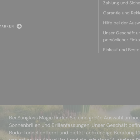
Zahlung und Siche
Garantie und Rek
Hilfe bei der Ausw
MARKEN
Unser Geschäft u
persönlicher Eink
Einkauf und Beste
Bei Sunglass Magic finden Sie eine große Auswahl an ho
Sonnenbrillen und Brillenfassungen. Unser Geschäft befi
Buda-Tunnel entfernt und bietet fachkundige Beratung fü