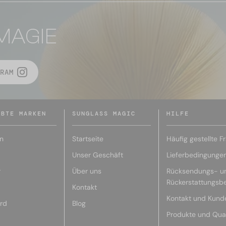
MAGIE
RAM
EBTE MARKEN
SUNGLASS MAGIC
HILFE
n
Startseite
Häufig gestellte F
Unser Geschäft
Lieferbedingunge
r
Über uns
Rücksendungs- u
Rückerstattungsb
Kontakt
Kontakt und Kund
rd
Blog
Produkte und Qual