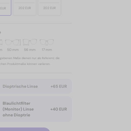
202 EUR
202 EUR
 EUR
e
mm
50 mm
56 mm
17 mm
gebenen Maße dienen nur als Referenz; die
ichen Produktmaße können variieren.
Dioptrische Linse
+65 EUR
Blaulichtfilter
(Monitor) Linse
+40 EUR
ohne Dioptrie