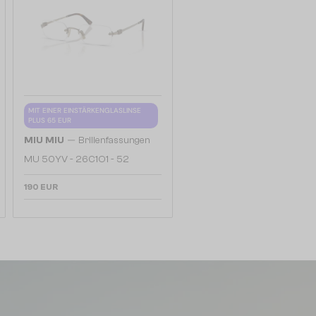
MIT EINER EINSTÄRKENGLASLINSE
PLUS 65 EUR
—
MIU MIU
Brillenfassungen
MU 50YV - 26C1O1 - 52
190 EUR