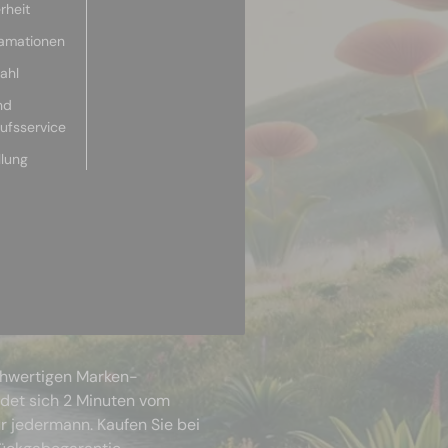
rheit
lamationen
ahl
nd
aufsservice
llung
chwertigen Marken-
ndet sich 2 Minuten vom
r jedermann. Kaufen Sie bei