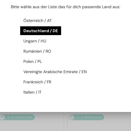
2-4 WERKTAGE
2-4 WERKTAGE
Bitte wähle aus der Liste das für dich passende Land aus:
Österreich / AT
Deutschland / DE
Ungarn / HU
Rumänien / RO
Polen / PL
—
MIU MIU
Sonnenbrillen
MIT EINER EINSTÄRKENGLASLINSE
PLUS 65 EUR
Vereinigte Arabische Emirate / EN
MU 11ZS - 16K01O - 51
—
MIU MIU
Brillenfassungen
Frankreich / FR
MU 01XV - 1AB1O1 - 50
Italien / IT
208 EUR
179 EUR
2-4 WERKTAGE
2-4 WERKTAGE