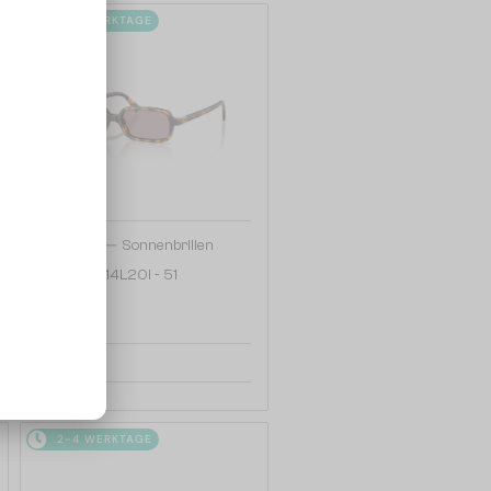
2-4 WERKTAGE
—
MIU MIU
Sonnenbrillen
MU 11ZS - 14L20I - 51
208 EUR
2-4 WERKTAGE