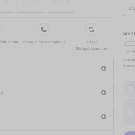
202
Größ
yPal, Klarna
shop@sunglassmagic.hu
14 Tage
Rückgabegarantie
135 
Die ange
tatsächl
MIU