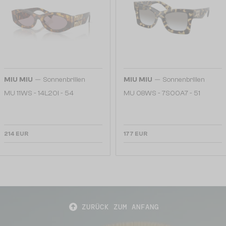
—
—
MIU MIU
Sonnenbrillen
MIU MIU
Sonnenbrillen
MU 11WS - 14L20I - 54
MU 08WS - 7S00A7 - 51
214 EUR
177 EUR
ZURÜCK ZUM ANFANG