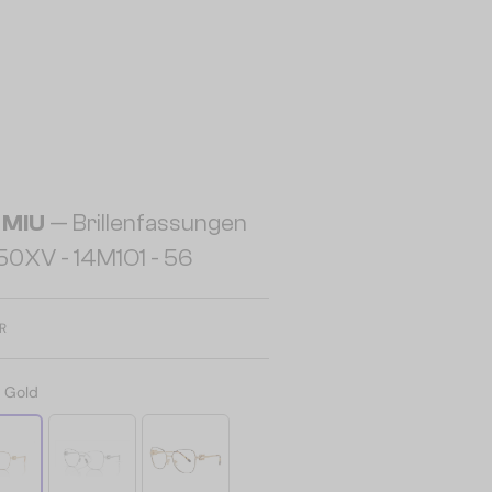
 MIU
— Brillenfassungen
0XV - ​14M1O1 - ​56
R
:
Gold