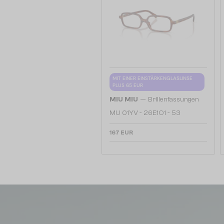
MIT EINER EINSTÄRKENGLASLINSE
PLUS 65 EUR
—
MIU MIU
Brillenfassungen
MU 01YV - 26E1O1 - 53
167 EUR