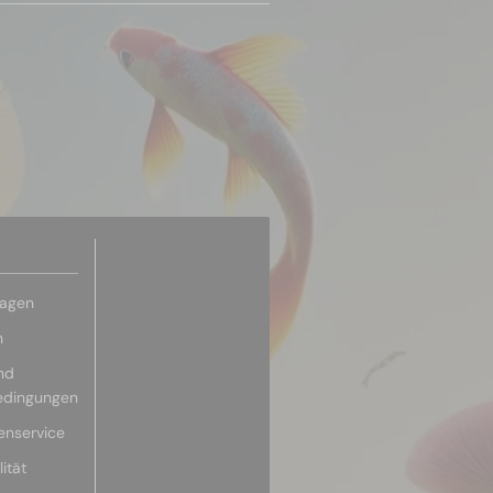
ragen
n
nd
edingungen
enservice
ität