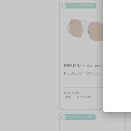
2-4 WERKTAGE
—
MIU MIU
Sonnenbrillen
MU A55S - ​1BC90Q - ​57
300 EUR
-8%
277 EUR
2-4 WERKTAGE