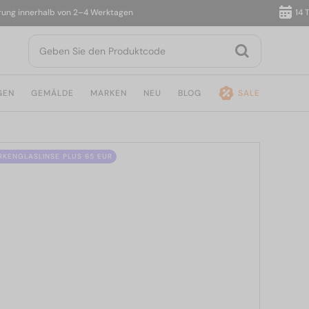
nerhalb von 2–4 Werktagen
14 Tage Rü
GEN
GEMÄLDE
MARKEN
NEU
BLOG
SALE
ÄRKENGLASLINSE PLUS 65 EUR