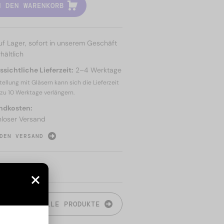
N DEN WARENKORB
uf Lager, sofort in unserem Geschäft
hältlich
sichtliche Lieferzeit:
2–4 Werktage
tellung mit Gläsern kann sich die Lieferzeit
 zu
10 Werktage
verlängern.
ndkosten:
nloser Versand
DEN VERSAND
N
ALLE PRODUKTE