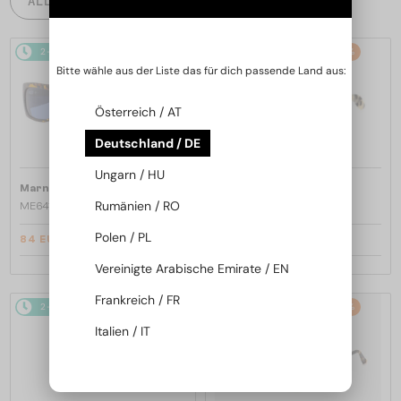
ALLE PRODUKTE
2-4 WERKTAGE
-53%
2-4 WERKTAGE
-53%
Bitte wähle aus der Liste das für dich passende Land aus:
Österreich / AT
Deutschland / DE
Ungarn / HU
—
—
Marni
Sonnenbrillen
Marni
Sonnenbrillen
Rumänien / RO
ME641S - 218 - 54
ME641S - 212 - 54
Polen / PL
84 EUR
84 EUR
179 EUR
179 EUR
Vereinigte Arabische Emirate / EN
Frankreich / FR
2-4 WERKTAGE
-53%
2-4 WERKTAGE
-53%
Italien / IT