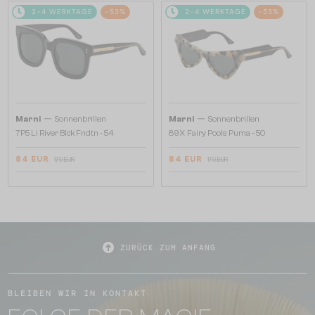
2-4 WERKTAGE
-53%
2-4 WERKTAGE
-53%
—
—
Marni
Sonnenbrillen
Marni
Sonnenbrillen
7P5 Li River Blck Fndtn - 54
89X Fairy Pools Puma - 50
84 EUR
84 EUR
179 EUR
179 EUR
ZURÜCK ZUM ANFANG
BLEIBEN WIR IN KONTAKT