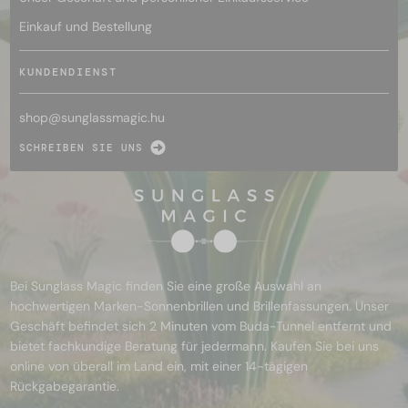
Einkauf und Bestellung
KUNDENDIENST
shop@
sunglassmagic.hu
SCHREIBEN SIE UNS
Bei Sunglass Magic finden Sie eine große Auswahl an
hochwertigen Marken-Sonnenbrillen und Brillenfassungen. Unser
Geschäft befindet sich 2 Minuten vom Buda-Tunnel entfernt und
bietet fachkundige Beratung für jedermann. Kaufen Sie bei uns
online von überall im Land ein, mit einer 14-tägigen
Rückgabegarantie.