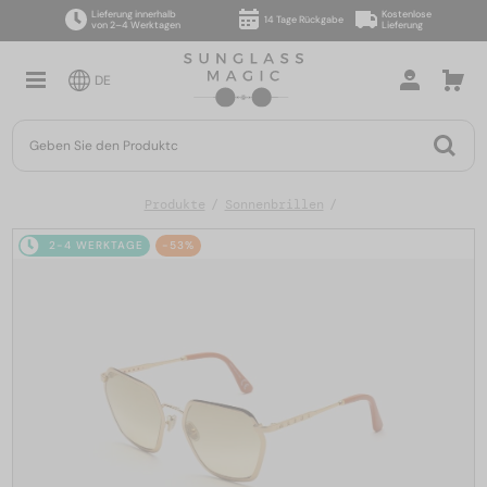
Lieferung innerhalb
Kostenlose
14 Tage Rückgabe
von 2–4 Werktagen
Lieferung
DE
Produkte
Sonnenbrillen
2-4 WERKTAGE
-53%