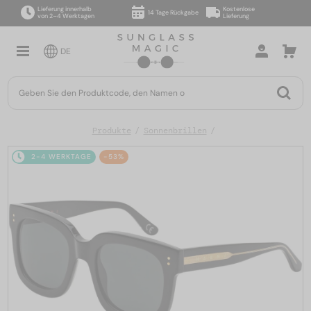
Lieferung innerhalb
Kostenlose
14 Tage Rückgabe
von 2–4 Werktagen
Lieferung
DE
Produkte
Sonnenbrillen
2-4 WERKTAGE
-53%