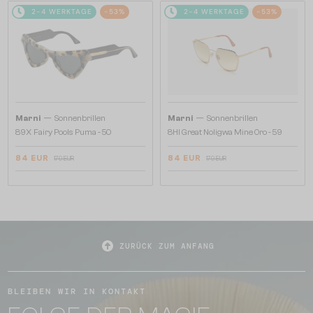
2-4 WERKTAGE
-53%
2-4 WERKTAGE
-53%
—
—
Marni
Sonnenbrillen
Marni
Sonnenbrillen
89X Fairy Pools Puma - 50
8HI Great Noligwa Mine Oro - 59
84 EUR
84 EUR
179 EUR
179 EUR
ZURÜCK ZUM ANFANG
BLEIBEN WIR IN KONTAKT