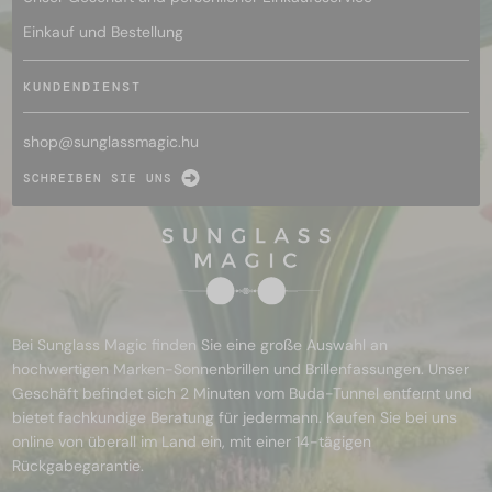
Einkauf und Bestellung
KUNDENDIENST
shop@
sunglassmagic.hu
SCHREIBEN SIE UNS
Bei Sunglass Magic finden Sie eine große Auswahl an
hochwertigen Marken-Sonnenbrillen und Brillenfassungen. Unser
Geschäft befindet sich 2 Minuten vom Buda-Tunnel entfernt und
bietet fachkundige Beratung für jedermann. Kaufen Sie bei uns
online von überall im Land ein, mit einer 14-tägigen
Rückgabegarantie.