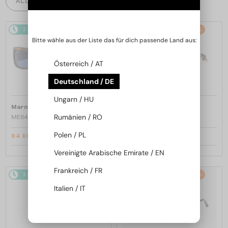
ALLE PRODUKTE
2-4 WERKTAGE
-53%
2-4 WERKTAGE
-53%
Bitte wähle aus der Liste das für dich passende Land aus:
Österreich / AT
Deutschland / DE
Ungarn / HU
—
—
Marni
Sonnenbrillen
Marni
Sonnenbrillen
Rumänien / RO
ME641S - 218 - 54
ME641S - 212 - 54
Polen / PL
84 EUR
84 EUR
179 EUR
179 EUR
Vereinigte Arabische Emirate / EN
Frankreich / FR
2-4 WERKTAGE
-53%
2-4 WERKTAGE
-53%
Italien / IT