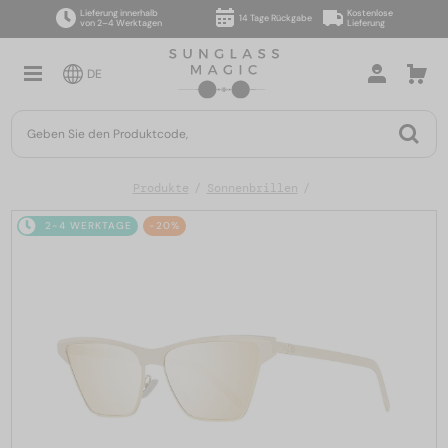
Lieferung innerhalb
Kostenlose
14 Tage Rückgabe
von 2–4 Werktagen
Lieferung
DE
Produkte
Sonnenbrillen
2-4 WERKTAGE
-20%