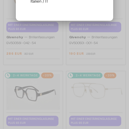
Italien / IT
MIT EINER EINSTÄRKENGLASLINSE
MIT EINER EINSTÄRKENGLASLINSE
PLUS 65 EUR
PLUS 65 EUR
—
—
Givenchy
Brillenfassungen
Givenchy
Brillenfassungen
GV50056I - 042 - 54
GV50050I - 001 - 54
286 EUR
190 EUR
357 EUR
238 EUR
2-4 WERKTAGE
-20%
2-4 WERKTAGE
-20%
MIT EINER EINSTÄRKENGLASLINSE
MIT EINER EINSTÄRKENGLASLINSE
PLUS 65 EUR
PLUS 65 EUR