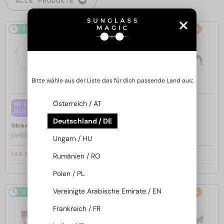
ALLE PRODUKTE
2-4 WERKTAGE
-20%
2-4 WERKTAGE
-20%
Bitte wähle aus der Liste das für dich passende Land aus:
Österreich / AT
—
MIT EINER EINSTÄRKENGLASLINSE
Givenchy
Sonnenbrillen
PLUS 65 EUR
GV40098U - 01A - 131
Deutschland / DE
—
Givenchy
Brillenfassungen
GV50039U - 028 - 55
Ungarn / HU
148 EUR
307 EUR
Rumänien / RO
184 EUR
384 EUR
Polen / PL
Vereinigte Arabische Emirate / EN
2-4 WERKTAGE
-20%
2-4 WERKTAGE
-20%
Frankreich / FR