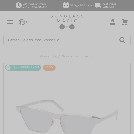
Lieferung innerhalb
Kostenlose
14 Tage Rückgabe
von 2–4 Werktagen
Lieferung
DE
Produkte
Sonnenbrillen
2-4 WERKTAGE
-20%