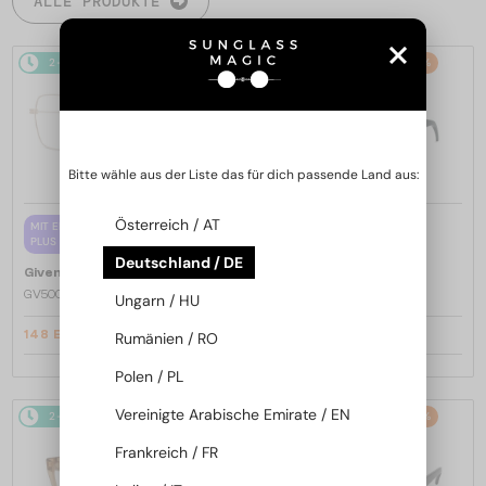
ALLE PRODUKTE
2-4 WERKTAGE
-20%
2-4 WERKTAGE
-20%
Bitte wähle aus der Liste das für dich passende Land aus:
Österreich / AT
—
MIT EINER EINSTÄRKENGLASLINSE
Givenchy
Sonnenbrillen
PLUS 65 EUR
GV40098U - 01A - 131
Deutschland / DE
—
Givenchy
Brillenfassungen
GV50039U - 028 - 55
Ungarn / HU
148 EUR
307 EUR
Rumänien / RO
184 EUR
384 EUR
Polen / PL
Vereinigte Arabische Emirate / EN
2-4 WERKTAGE
-20%
2-4 WERKTAGE
-20%
Frankreich / FR