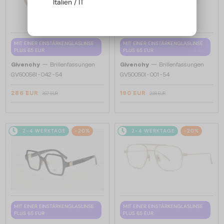
Italien / IT
MIT EINER EINSTÄRKENGLASLINSE
MIT EINER EINSTÄRKENGLASLINSE
PLUS 65 EUR
PLUS 65 EUR
—
—
Givenchy
Brillenfassungen
Givenchy
Brillenfassungen
GV50056I - 042 - 54
GV50050I - 001 - 54
286 EUR
190 EUR
357 EUR
238 EUR
2-4 WERKTAGE
-20%
2-4 WERKTAGE
-20%
MIT EINER EINSTÄRKENGLASLINSE
MIT EINER EINSTÄRKENGLASLINSE
PLUS 65 EUR
PLUS 65 EUR