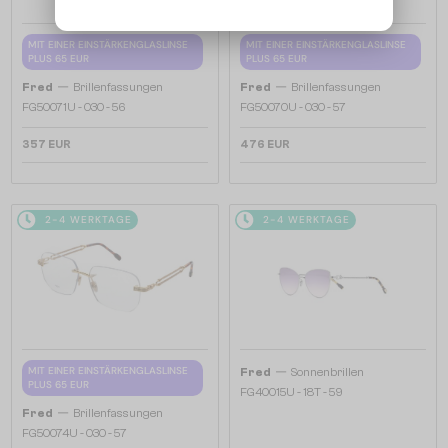
MIT EINER EINSTÄRKENGLASLINSE
MIT EINER EINSTÄRKENGLASLINSE
PLUS 65 EUR
PLUS 65 EUR
—
—
Fred
Brillenfassungen
Fred
Brillenfassungen
FG50071U - 030 - 56
FG50070U - 030 - 57
357 EUR
476 EUR
2-4 WERKTAGE
2-4 WERKTAGE
—
MIT EINER EINSTÄRKENGLASLINSE
Fred
Sonnenbrillen
PLUS 65 EUR
FG40015U - 18T - 59
—
Fred
Brillenfassungen
FG50074U - 030 - 57