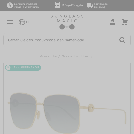
Lieferung innerhalb
Kostenlose
14 Tage Rückgabe
von 2–4 Werktagen
Lieferung
DE
Produkte
Sonnenbrillen
2-4 WERKTAGE