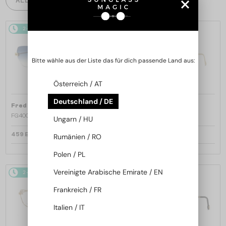
2-4 WERKTAGE
2-4 WERKTAGE
Bitte wähle aus der Liste das für dich passende Land aus:
Österreich / AT
Deutschland / DE
—
—
Fred
Sonnenbrillen
Fred
Sonnenbrillen
FG40066U - 30W - 60
FG40064U - 30G - 59
Ungarn / HU
459 EUR
476 EUR
Rumänien / RO
Polen / PL
Vereinigte Arabische Emirate / EN
2-4 WERKTAGE
2-4 WERKTAGE
Frankreich / FR
Italien / IT