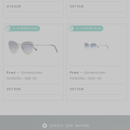
476 EUR
357 EUR
2-4 WERKTAGE
2-4 WERKTAGE
—
—
Fred
Sonnenbrillen
Fred
Sonnenbrillen
FG40015U - 30B - 59
FG40015U - 30W - 59
357 EUR
357 EUR
ZURÜCK ZUM ANFANG