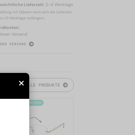
sichtliche Lieferzeit:
2–4 Werktage
tellung mit Gläsern kann sich die Lieferzeit
 zu
10 Werktage
verlängern.
ndkosten:
nloser Versand
DEN VERSAND
N
ALLE PRODUKTE
2-4 WERKTAGE