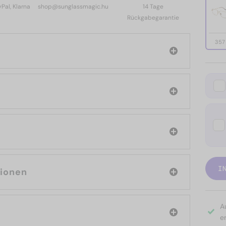
yPal, Klarna
shop@sunglassmagic.hu
14 Tage
Rückgabegarantie
357
I
tionen
A
er