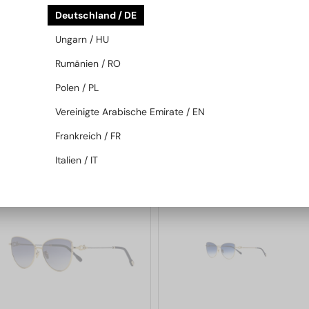
Deutschland / DE
Ungarn / HU
Rumänien / RO
—
Fred
Sonnenbrillen
MIT EINER EINSTÄRKENGLASLINSE
PLUS 65 EUR
FG40064U - 30G - 59
Polen / PL
—
Fred
Brillenfassungen
Vereinigte Arabische Emirate / EN
FG50070U - 030 - 57
Frankreich / FR
476 EUR
476 EUR
Italien / IT
2-4 WERKTAGE
2-4 WERKTAGE