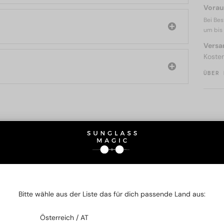
Voraus
Bei Bes
um bis
Versa
Koste
ÜBER 
SIE AUCH INTERESSIERE
2-4 WERKTAGE
2-4 WERKTAGE
Bitte wähle aus der Liste das für dich passende Land aus:
Österreich / AT