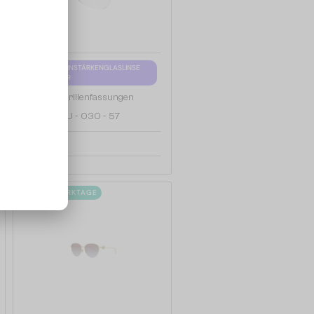
MIT EINER EINSTÄRKENGLASLINSE
PLUS 65 EUR
—
Fred
Brillenfassungen
FG50074U - 030 - 57
476 EUR
2-4 WERKTAGE