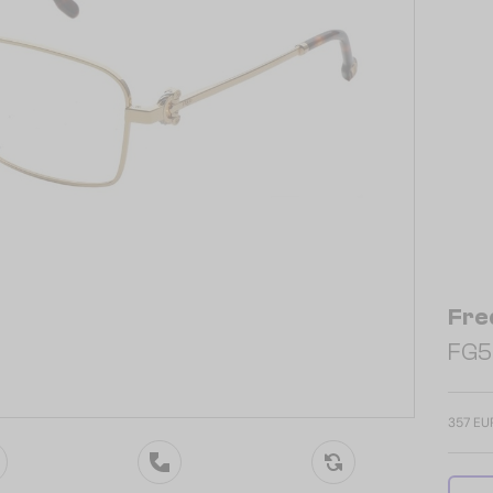
Fre
FG5
357 EU