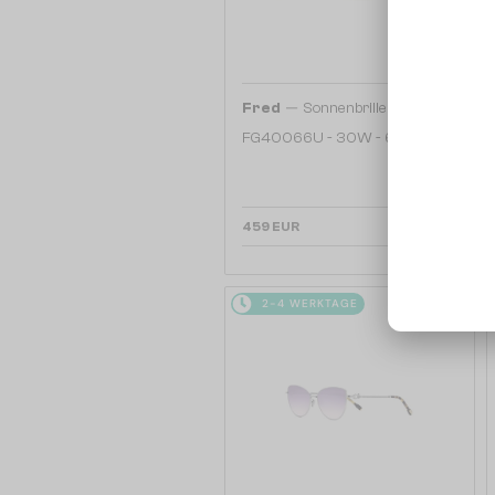
—
Fred
Sonnenbrillen
FG40066U - 30W - 60
459 EUR
2-4 WERKTAGE