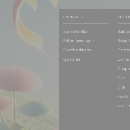
PRODUKTE
BELI
Sonnenbrillen
Balmai
Brillenfassungen
Bvlgari
Geschenkkarte
Cartie
Gemälde
Celine
Chopa
Dior
Dita
Fendi
ALLE 