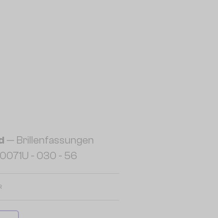
d
— Brillenfassungen
0071U - 030 - 56
R