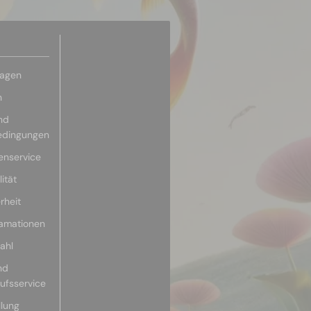
ragen
n
nd
edingungen
enservice
ität
rheit
lamationen
ahl
nd
aufsservice
llung