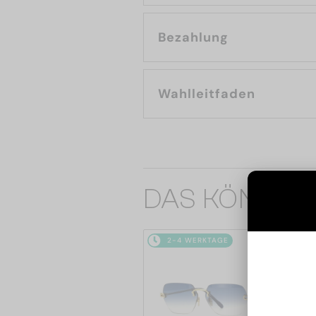
Bezahlung
Wahlleitfaden
DAS KÖNNTE 
2-4 WERKTAGE