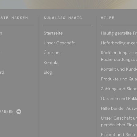
EBTE MARKEN
SUNGLASS MAGIC
HILFE
n
Startseite
Häufig gestellte F
Unser Geschäft
Lieferbedingunge
r
Über uns
Rücksendungs- u
Rückerstattungsb
Kontakt
Kontakt und Kund
rd
Blog
Produkte und Qual
Zahlung und Siche
Garantie und Rek
Hilfe bei der Ausw
MARKEN
Unser Geschäft u
persönlicher Eink
Einkauf und Beste