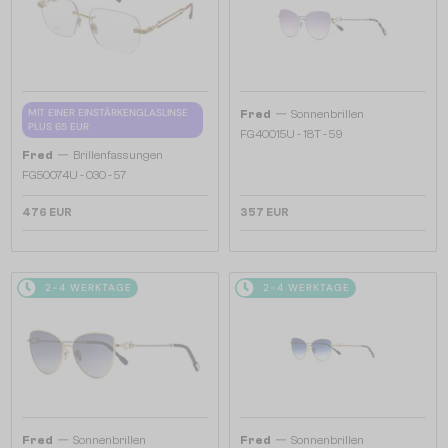
—
MIT EINER EINSTÄRKENGLASLINSE
Fred
Sonnenbrillen
PLUS 65 EUR
FG40015U - 18T - 59
—
Fred
Brillenfassungen
FG50074U - 030 - 57
476 EUR
357 EUR
2-4 WERKTAGE
2-4 WERKTAGE
—
—
Fred
Sonnenbrillen
Fred
Sonnenbrillen