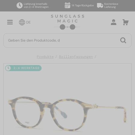
Lieferung innerhalb
Kostenlose
14 Tage Rückgabe
von 2–4 Werktagen
Lieferung
DE
Produkte
Brillenfassungen
2-4 WERKTAGE