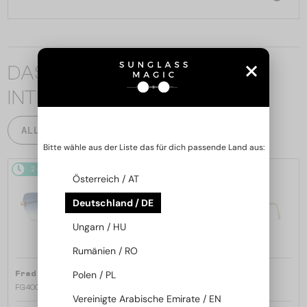
DAS KÖNNTE SIE AUCH
INTERESSIEREN
ALLE PRODUKTE
Bitte wähle aus der Liste das für dich passende Land aus:
2-4 WERKTAGE
2-4 WERKTAGE
Österreich / AT
Deutschland / DE
Ungarn / HU
Rumänien / RO
—
—
Polen / PL
Fred
Sonnenbrillen
Fred
Sonnenbrillen
FG40066U - 30W - 60
FG40064U - 30G - 59
Vereinigte Arabische Emirate / EN