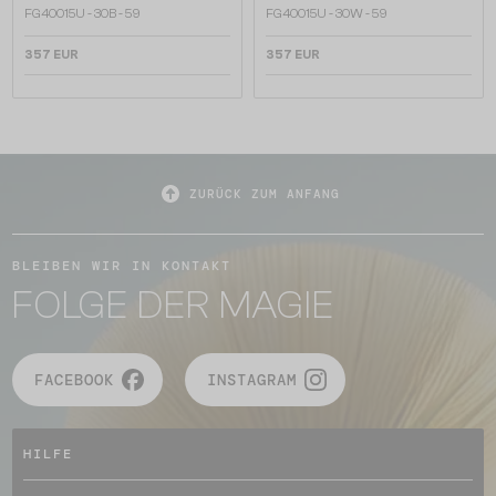
FG40015U - 30B - 59
FG40015U - 30W - 59
357 EUR
357 EUR
ZURÜCK ZUM ANFANG
BLEIBEN WIR IN KONTAKT
FOLGE DER MAGIE
FACEBOOK
INSTAGRAM
HILFE