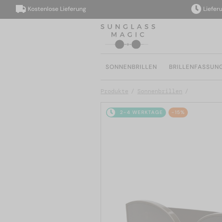
Kostenlose Lieferung
Lieferung i
SONNENBRILLEN
BRILLENFASSUN
Produkte
Sonnenbrillen
2-4 WERKTAGE
-15%