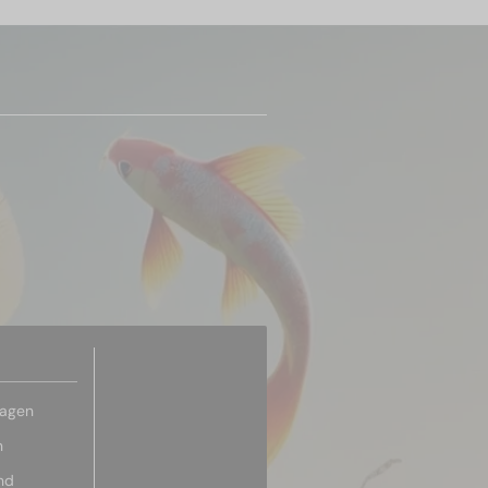
ragen
n
nd