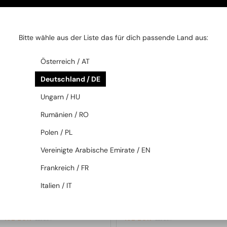
SIE AUCH INTERESSIERE
Bitte wähle aus der Liste das für dich passende Land aus:
2-4 WERKTAGE
-15%
2-4 WERKTAGE
-15%
Österreich / AT
Deutschland / DE
Ungarn / HU
Rumänien / RO
Polen / PL
Vereinigte Arabische Emirate / EN
MIT EINER EINSTÄRKENGLASLINSE
MIT EINER EINSTÄRKENGLASLINSE
Frankreich / FR
PLUS 65 EUR
PLUS 65 EUR
—
—
Fendi
Brillenfassungen
Fendi
Brillenfassungen
Italien / IT
FE50110F - 030 - 54
FE50109F - 030 - 52
192 EUR
192 EUR
226 EUR
226 EUR