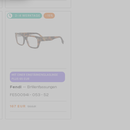
2-4 WERKTAGE
-15%
MIT EINER EINSTÄRKENGLASLINSE
PLUS 65 EUR
—
Fendi
Brillenfassungen
FE50094I - 053 - 52
167 EUR
196 EUR