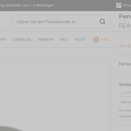
nnerhalb von 2–4 Werktagen
14 Tage R
Fen
FE4
GEN
GEMÄLDE
MARKEN
NEU
BLOG
SALE
223 
Farbe
Größ
140 
Die ange
tatsächl