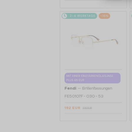
2-4 WERKTAGE
-15%
MIT EINER EINSTÄRKENGLASLINSE
PLUS 65 EUR
—
Fendi
Brillenfassungen
FE50107F - 030 - 53
192 EUR
226 EUR