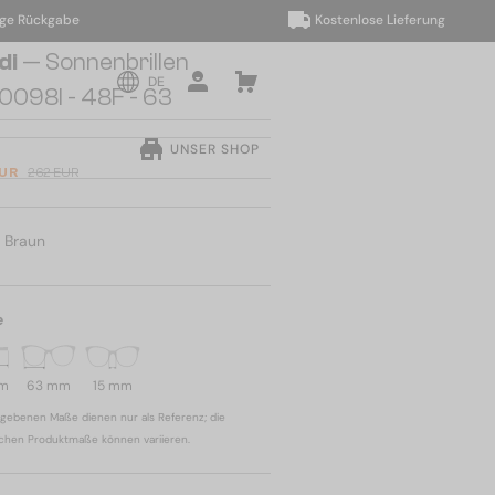
ückgabe
Kostenlose Lieferung
di
— Sonnenbrillen
DE
0098I - 48F - 63
UNSER SHOP
EUR
262 EUR
:
Braun
e
mm
63 mm
15 mm
gebenen Maße dienen nur als Referenz; die
ichen Produktmaße können variieren.