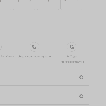
yPal, Klarna
shop@sunglassmagic.hu
14 Tage
Rückgabegarantie