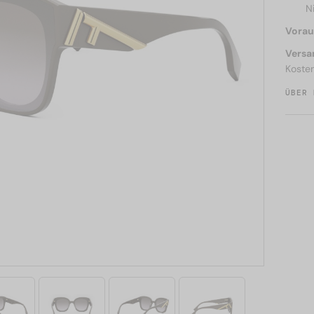
N
Voraus
Versa
Koste
ÜBER 