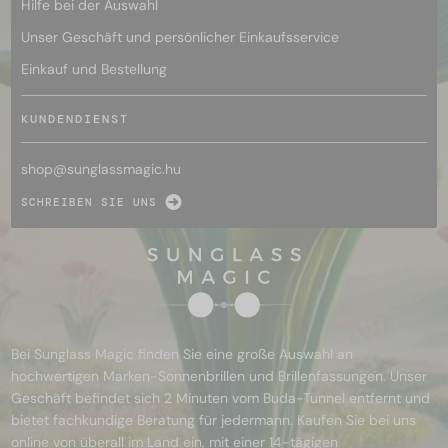
Hilfe bei der Auswahl
Unser Geschäft und persönlicher Einkaufsservice
Einkauf und Bestellung
KUNDENDIENST
shop@
sunglassmagic.hu
SCHREIBEN SIE UNS
Bei Sunglass Magic finden Sie eine große Auswahl an
hochwertigen Marken-Sonnenbrillen und Brillenfassungen. Unser
Geschäft befindet sich 2 Minuten vom Buda-Tunnel entfernt und
bietet fachkundige Beratung für jedermann. Kaufen Sie bei uns
online von überall im Land ein, mit einer 14-tägigen