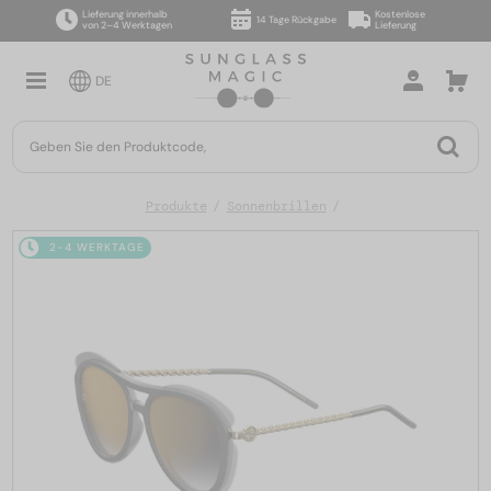
Lieferung innerhalb
Kostenlose
14 Tage Rückgabe
von 2–4 Werktagen
Lieferung
DE
Produkte
Sonnenbrillen
2-4 WERKTAGE