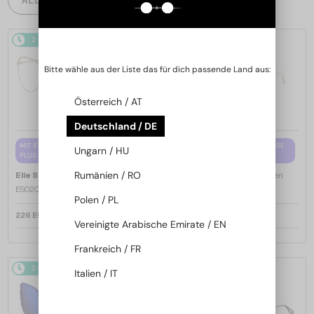
2-4 WERKTAGE
2-4 WERKTAGE
Bitte wähle aus der Liste das für dich passende Land aus:
Österreich / AT
Deutschland / DE
MIT EINER EINSTÄRKENGLASLINSE
MIT EINER EINSTÄRKENGLASLINSE
Ungarn / HU
PLUS 65 EUR
PLUS 65 EUR
—
—
Rumänien / RO
Elie Saab
Brillenfassungen
Elie Saab
Brillenfassungen
ES020 - J5G - 58
ES020 - DDB - 58
Polen / PL
226 EUR
226 EUR
Vereinigte Arabische Emirate / EN
Frankreich / FR
2-4 WERKTAGE
2-4 WERKTAGE
Italien / IT