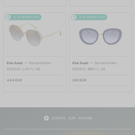
2-4 WERKTAGE
2-4 WERKTAGE
—
—
Elie Saab
Sonnenbrillen
Elie Saab
Sonnenbrillen
ES006/S - LKS 7J - 58
ES007/S - B88 7J - 53
464 EUR
262 EUR
ZURÜCK ZUM ANFANG