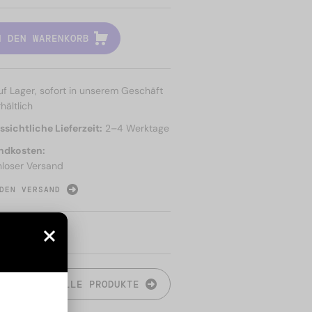
N DEN WARENKORB
uf Lager, sofort in unserem Geschäft
hältlich
sichtliche Lieferzeit:
2–4 Werktage
ndkosten:
nloser Versand
DEN VERSAND
N
ALLE PRODUKTE