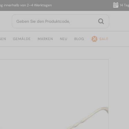
nnerhalb von 2–4 Werktagen
14 Tage R
GEN
GEMÄLDE
MARKEN
NEU
BLOG
SALE