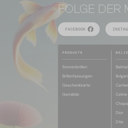
FOLGE DER 
FACEBOOK
INSTAG
PRODUKTE
BELI
Sonnenbrillen
Balmai
Brillenfassungen
Bvlgari
Geschenkkarte
Cartie
Gemälde
Celine
Chopa
Dior
Dita