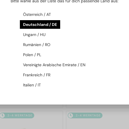
Bitte wähle aus der Liste das für dich passende Land aus:
2-4 WERKTAGE
2-4 WERKTAGE
Österreich / AT
Deutschland / DE
Ungarn / HU
Rumänien / RO
Polen / PL
—
Vereinigte Arabische Emirate / EN
MIT EINER EINSTÄRKENGLASLINSE
Elie Saab
Sonnenbrillen
PLUS 65 EUR
ES003/S - PJP QQ - 56
Frankreich / FR
—
Elie Saab
Brillenfassungen
ES020 - DDB - 58
Italien / IT
226 EUR
345 EUR
2-4 WERKTAGE
2-4 WERKTAGE