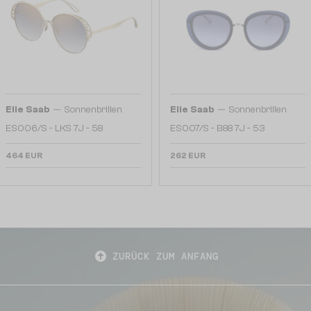
—
—
Elie Saab
Sonnenbrillen
Elie Saab
Sonnenbrillen
ES006/S - LKS 7J - 58
ES007/S - B88 7J - 53
464 EUR
262 EUR
ZURÜCK ZUM ANFANG