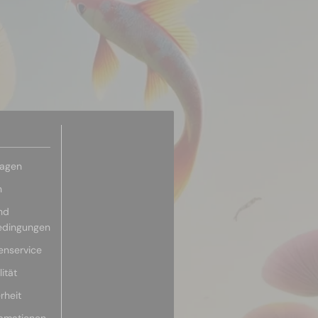
ragen
n
nd
edingungen
enservice
ität
rheit