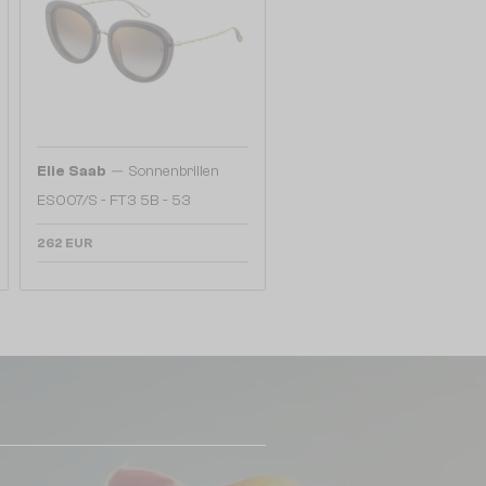
—
Elie Saab
Sonnenbrillen
ES007/S - FT3 5B - 53
262 EUR