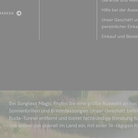
Garantie und Rek
Hilfe bei der Ausw
MARKEN
Unser Geschäft u
persönlicher Eink
Einkauf und Beste
Bei Sunglass Magic finden Sie eine große Auswahl an ho
Sonnenbrillen und Brillenfassungen. Unser Geschäft befi
Buda-Tunnel entfernt und bietet fachkundige Beratung fü
uns online von überall im Land ein, mit einer 14-tägigen 