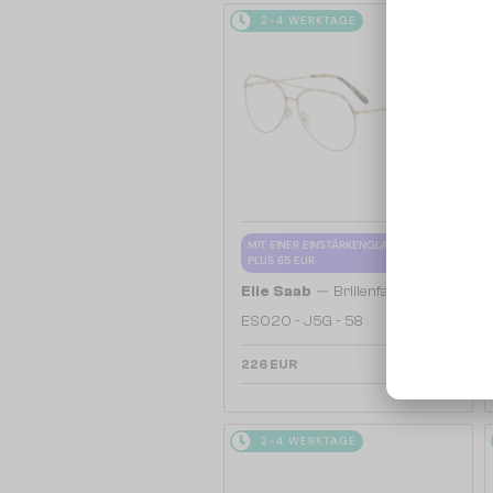
2-4 WERKTAGE
MIT EINER EINSTÄRKENGLASLINSE
PLUS 65 EUR
—
Elie Saab
Brillenfassungen
ES020 - J5G - 58
226 EUR
2-4 WERKTAGE