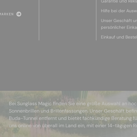
Garantie und Rek
Hilfe bei der Ausw
MARKEN
Unser Geschäft u
persönlicher Eink
Einkauf und Beste
Bei Sunglass Magic finden Sie eine große Auswahl an ho
Sonnenbrillen und Brillenfassungen. Unser Geschäft befi
Buda-Tunnel entfernt und bietet fachkundige Beratung fü
uns online von überall im Land ein, mit einer 14-tägigen 