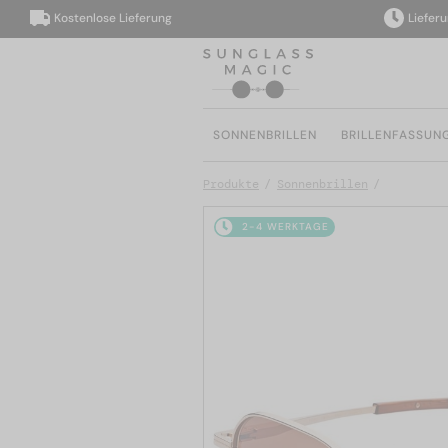
Kostenlose Lieferung
Lieferung i
SONNENBRILLEN
BRILLENFASSUN
Produkte
Sonnenbrillen
2-4 WERKTAGE