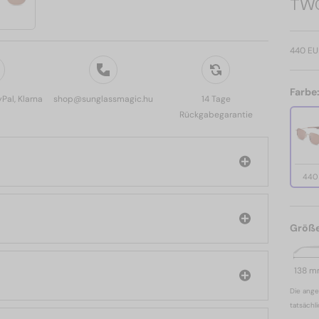
TWO 
440 EU
Farbe
yPal, Klarna
shop@sunglassmagic.hu
14 Tage
Rückgabegarantie
440
Größ
138 
Die ange
tatsächl