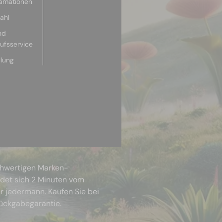
lamationen
ahl
nd
aufsservice
llung
chwertigen Marken-
ndet sich 2 Minuten vom
r jedermann. Kaufen Sie bei
Rückgabegarantie.