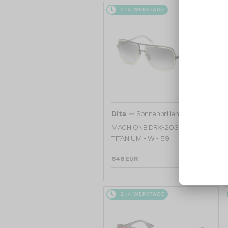
2-4 WERKTAGE
—
Dita
Sonnenbrillen
MACH ONE DRX-2030
TITANIUM - W - 59
646 EUR
2-4 WERKTAGE