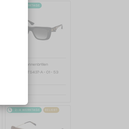
2-4 WERKTAGE
—
Dita
Sonnenbrillen
MAHINE DTS437-A - 01 - 53
476 EUR
2-4 WERKTAGE
BELIEBT