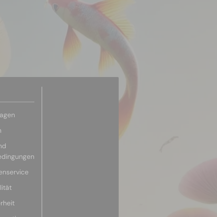
ragen
n
nd
edingungen
enservice
ität
rheit