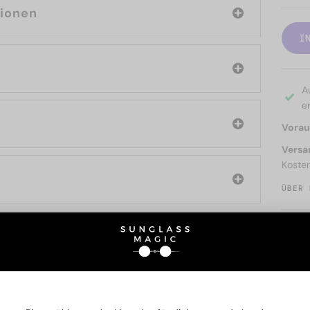
tionen
I
A
er
Voraus
Versa
Koste
ÜBER 
SIE AUCH INTERESSIERE