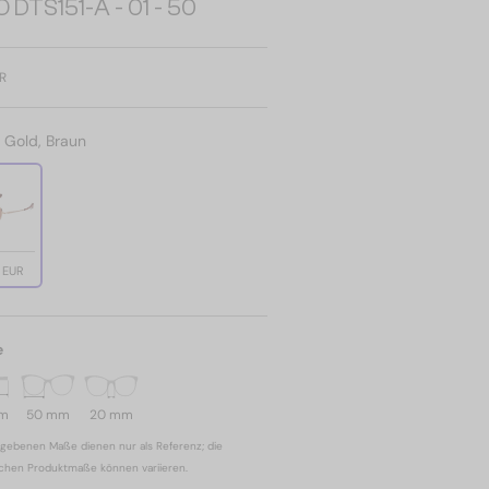
DTS151-A - 01 - 50
R
:
Gold, Braun
 EUR
e
mm
50 mm
20 mm
gebenen Maße dienen nur als Referenz; die
ichen Produktmaße können variieren.