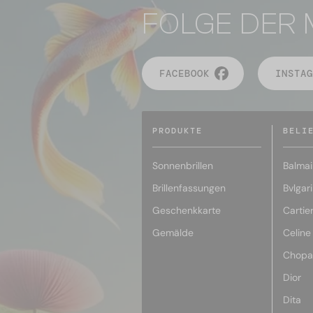
FOLGE DER 
FACEBOOK
INSTAG
PRODUKTE
BELI
Sonnenbrillen
Balmai
Brillenfassungen
Bvlgari
Geschenkkarte
Cartie
Gemälde
Celine
Chopa
Dior
Dita