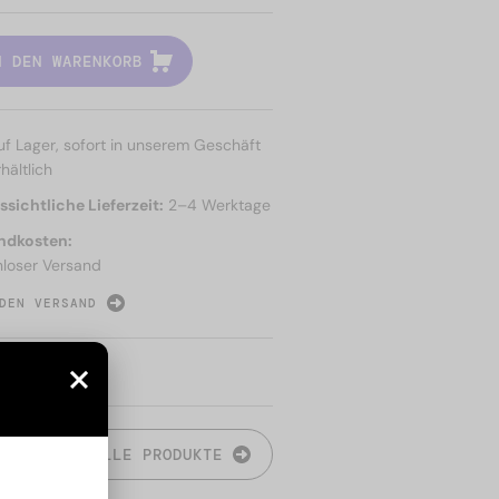
N DEN WARENKORB
uf Lager, sofort in unserem Geschäft
hältlich
sichtliche Lieferzeit:
2–4 Werktage
ndkosten:
nloser Versand
DEN VERSAND
N
ALLE PRODUKTE