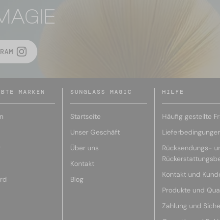
MAGIE
RAM
EBTE MARKEN
SUNGLASS MAGIC
HILFE
n
Startseite
Häufig gestellte F
Unser Geschäft
Lieferbedingunge
r
Über uns
Rücksendungs- u
Rückerstattungsb
Kontakt
Kontakt und Kund
rd
Blog
Produkte und Qual
Zahlung und Siche