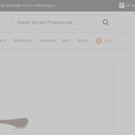
nnerhalb von 2–4 Werktagen
14 Tage R
GEN
GEMÄLDE
MARKEN
NEU
BLOG
SALE