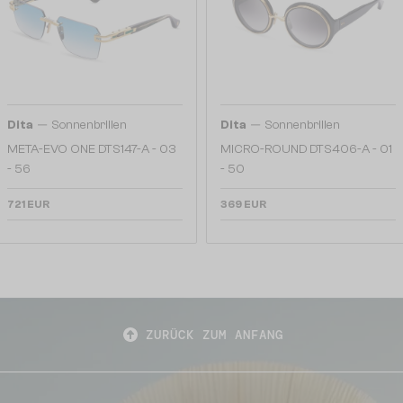
—
—
Dita
Sonnenbrillen
Dita
Sonnenbrillen
META-EVO ONE DTS147-A - 03
MICRO-ROUND DTS406-A - 01
- 56
- 50
721 EUR
369 EUR
ZURÜCK ZUM ANFANG