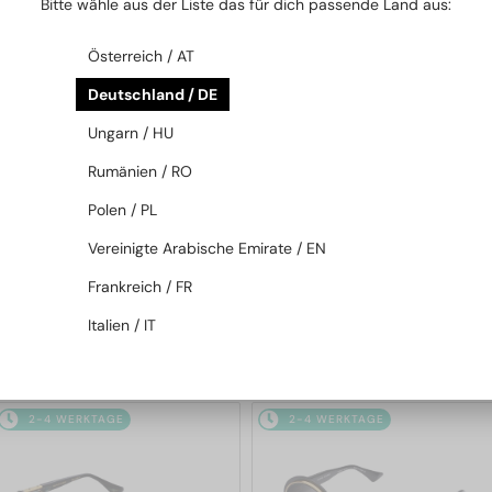
Bitte wähle aus der Liste das für dich passende Land aus:
2-4 WERKTAGE
2-4 WERKTAGE
Österreich / AT
Deutschland / DE
Ungarn / HU
Rumänien / RO
Polen / PL
—
—
Dita
Sonnenbrillen
Dita
Sonnenbrillen
Vereinigte Arabische Emirate / EN
MACH SIX//TITANIUM DTS121 -
MACH-S DTS412-A - 04 - 55
Frankreich / FR
01 - 62
Italien / IT
970 EUR
643 EUR
2-4 WERKTAGE
2-4 WERKTAGE