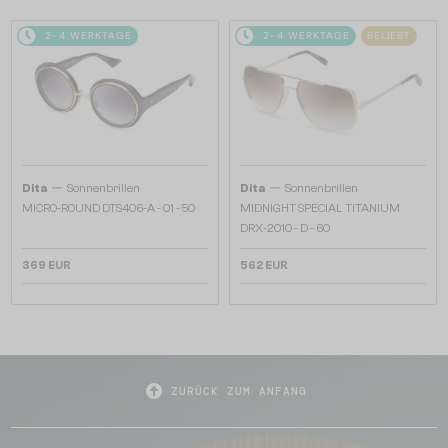
2-4 WERKTAGE
2-4 WERKTAGE
BELIEBT
—
—
Dita
Sonnenbrillen
Dita
Sonnenbrillen
MICRO-ROUND DTS406-A - 01 - 50
MIDNIGHT SPECIAL TITANIUM
DRX-2010 - D - 60
369 EUR
562 EUR
ZURÜCK ZUM ANFANG