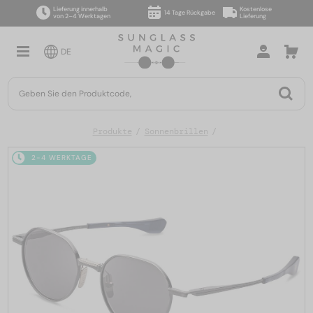
Lieferung innerhalb
Kostenlose
14 Tage Rückgabe
von 2–4 Werktagen
Lieferung
DE
Produkte
Sonnenbrillen
2-4 WERKTAGE