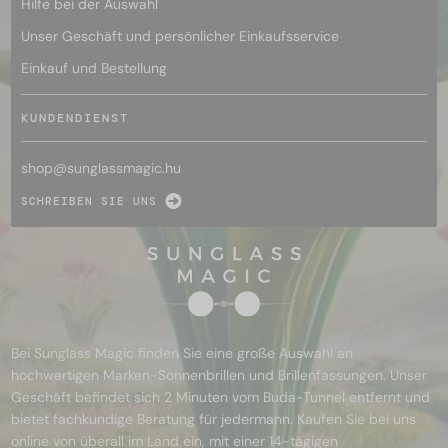
Hilfe bei der Auswahl
Unser Geschäft und persönlicher Einkaufsservice
Einkauf und Bestellung
KUNDENDIENST
shop@
sunglassmagic.hu
SCHREIBEN SIE UNS
Bei Sunglass Magic finden Sie eine große Auswahl an
hochwertigen Marken-Sonnenbrillen und Brillenfassungen. Unser
Geschäft befindet sich 2 Minuten vom Buda-Tunnel entfernt und
bietet fachkundige Beratung für jedermann. Kaufen Sie bei uns
online von überall im Land ein, mit einer 14-tägigen