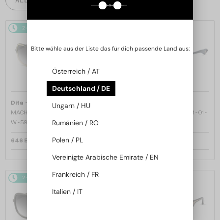
2-4 WERKTAGE
2-4 WERKTAGE
Bitte wähle aus der Liste das für dich passende Land aus:
Österreich / AT
Deutschland / DE
—
—
Dita
Sonnenbrillen
Dita
Sonnenbrillen
Ungarn / HU
MACH ONE DRX-2030 TITANIUM -
MACH SIX//TITANIUM DTS121 - 01 -
Rumänien / RO
W - 59
62
Polen / PL
646 EUR
970 EUR
Vereinigte Arabische Emirate / EN
Frankreich / FR
2-4 WERKTAGE
2-4 WERKTAGE
Italien / IT