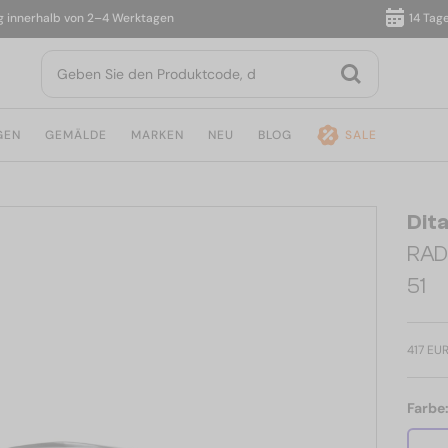
erhalb von 2–4 Werktagen
14 Tage Rü
GEN
GEMÄLDE
MARKEN
NEU
BLOG
SALE
Dit
RAD
51
417 EU
Farbe