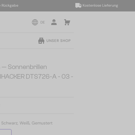
ckgabe
Kostenlose Lieferung
DE
UNSER SHOP
a
— Sonnenbrillen
IHACKER DTS726-A - 03 -
R
:
Schwarz, Weiß, Gemustert