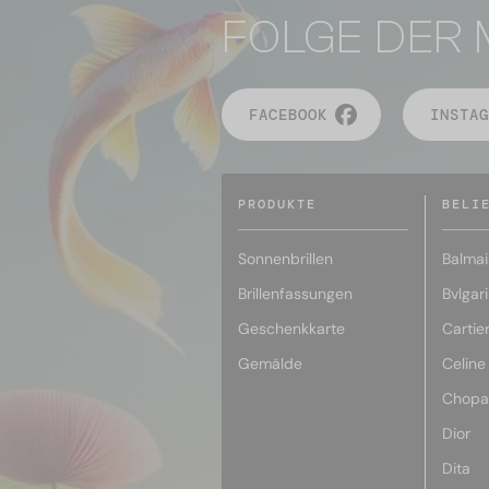
FOLGE DER 
FACEBOOK
INSTAG
PRODUKTE
BELI
Sonnenbrillen
Balmai
Brillenfassungen
Bvlgari
Geschenkkarte
Cartie
Gemälde
Celine
Chopa
Dior
Dita