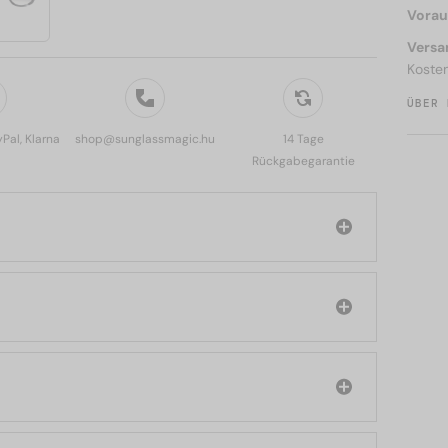
Voraus
Versa
Koste
ÜBER 
yPal, Klarna
shop@sunglassmagic.hu
14 Tage
Rückgabegarantie