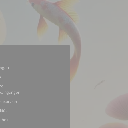
ragen
n
nd
edingungen
enservice
ität
rheit