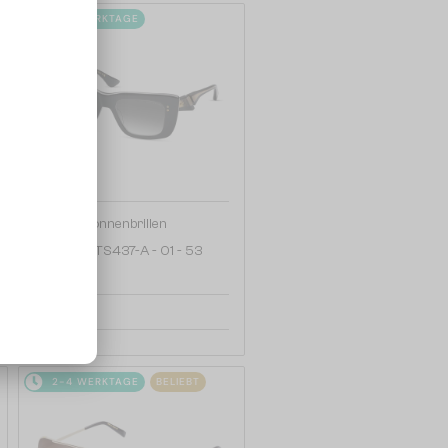
2-4 WERKTAGE
—
Dita
Sonnenbrillen
MAHINE DTS437-A - 01 - 53
476 EUR
2-4 WERKTAGE
BELIEBT