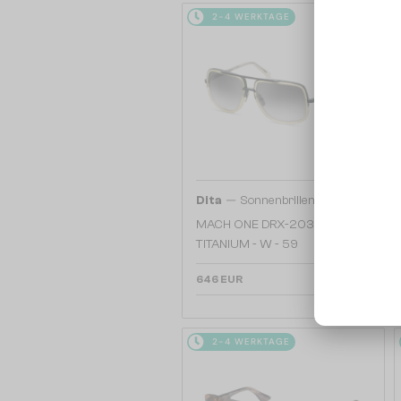
2-4 WERKTAGE
—
Dita
Sonnenbrillen
MACH ONE DRX-2030
TITANIUM - W - 59
646 EUR
2-4 WERKTAGE