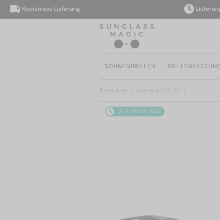
Kostenlose Lieferung
Lieferung inn
SONNENBRILLEN
BRILLENFASSUN
Produkte
Sonnenbrillen
2-4 WERKTAGE