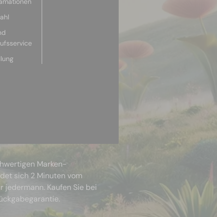
lamationen
ahl
nd
aufsservice
llung
chwertigen Marken-
ndet sich 2 Minuten vom
r jedermann. Kaufen Sie bei
Rückgabegarantie.