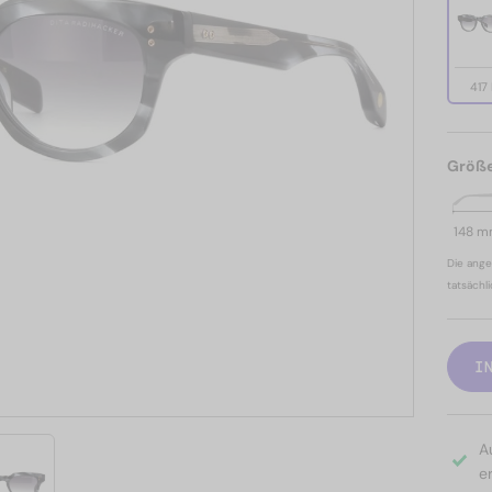
417
Größ
148 
Die ange
tatsächl
I
A
er