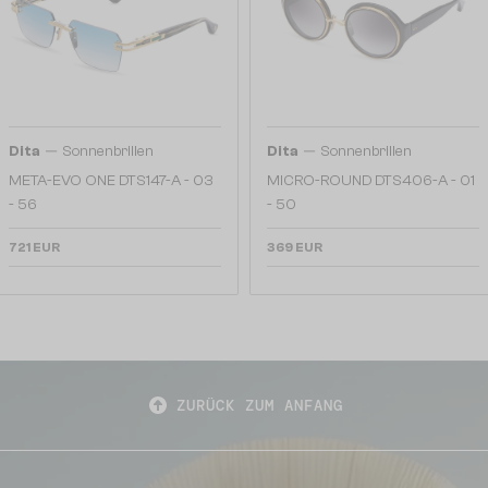
—
—
Dita
Sonnenbrillen
Dita
Sonnenbrillen
META-EVO ONE DTS147-A - 03
MICRO-ROUND DTS406-A - 01
- 56
- 50
721 EUR
369 EUR
ZURÜCK ZUM ANFANG