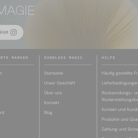
MAGIE
RAM
EBTE MARKEN
SUNGLASS MAGIC
HILFE
n
Startseite
Häufig gestellte F
Unser Geschäft
Lieferbedingunge
r
Über uns
Rücksendungs- u
Rückerstattungsb
Kontakt
Kontakt und Kund
rd
Blog
Produkte und Qual
Zahlung und Siche