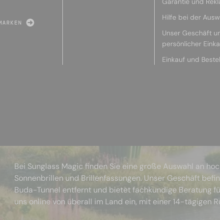
Garantie und Rek
Hilfe bei der Ausw
MARKEN
Unser Geschäft u
persönlicher Eink
Einkauf und Beste
Bei Sunglass Magic finden Sie eine große Auswahl an ho
Sonnenbrillen und Brillenfassungen. Unser Geschäft befi
Buda-Tunnel entfernt und bietet fachkundige Beratung fü
uns online von überall im Land ein, mit einer 14-tägigen 