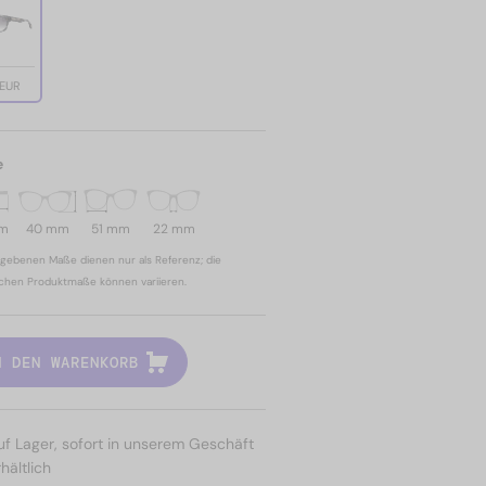
 EUR
e
mm
40 mm
51 mm
22 mm
gebenen Maße dienen nur als Referenz; die
ichen Produktmaße können variieren.
N DEN WARENKORB
uf Lager, sofort in unserem Geschäft
hältlich