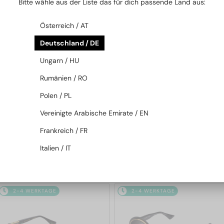
Bitte wähle aus der Liste das für dich passende Land aus:
2-4 WERKTAGE
2-4 WERKTAGE
Österreich / AT
Deutschland / DE
Ungarn / HU
Rumänien / RO
Polen / PL
—
—
Dita
Sonnenbrillen
Dita
Sonnenbrillen
Vereinigte Arabische Emirate / EN
MACH SIX//TITANIUM DTS121 -
MACH-S DTS412-A - 04 - 55
Frankreich / FR
01 - 62
Italien / IT
970 EUR
643 EUR
2-4 WERKTAGE
2-4 WERKTAGE