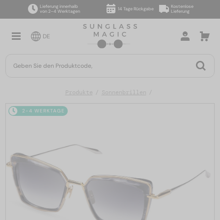
Lieferung innerhalb
Kostenlose
14 Tage Rückgabe
von 2–4 Werktagen
Lieferung
DE
Produkte
Sonnenbrillen
2-4 WERKTAGE