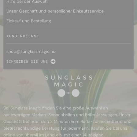
Hilfe bei der Auswahl
Unser Geschäft und persönlicher Einkaufsservice
Einkauf und Bestellung
KUNDENDIENST
shop@
sunglassmagic.hu
SCHREIBEN SIE UNS
Bei Sunglass Magic finden Sie eine große Auswahl an
hochwertigen Marken-Sonnenbrillen und Brillenfassungen. Unser
Geschäft befindet sich 2 Minuten vom Buda-Tunnel entfernt und
bietet fachkundige Beratung für jedermann. Kaufen Sie bei uns
online von überall im Land ein, mit einer 14-tägigen