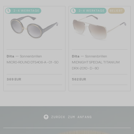
2-4 WERKTAGE
2-4 WERKTAGE
BELIEBT
—
—
Dita
Sonnenbrillen
Dita
Sonnenbrillen
MICRO-ROUND DTS406-A - 01 - 50
MIDNIGHT SPECIAL TITANIUM
DRX-2010 - D - 60
369 EUR
562 EUR
ZURÜCK ZUM ANFANG