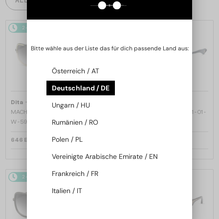
2-4 WERKTAGE
2-4 WERKTAGE
Bitte wähle aus der Liste das für dich passende Land aus:
Österreich / AT
Deutschland / DE
—
—
Dita
Sonnenbrillen
Dita
Sonnenbrillen
Ungarn / HU
MACH ONE DRX-2030 TITANIUM -
MACH SIX//TITANIUM DTS121 - 01 -
Rumänien / RO
W - 59
62
Polen / PL
646 EUR
970 EUR
Vereinigte Arabische Emirate / EN
Frankreich / FR
2-4 WERKTAGE
2-4 WERKTAGE
Italien / IT