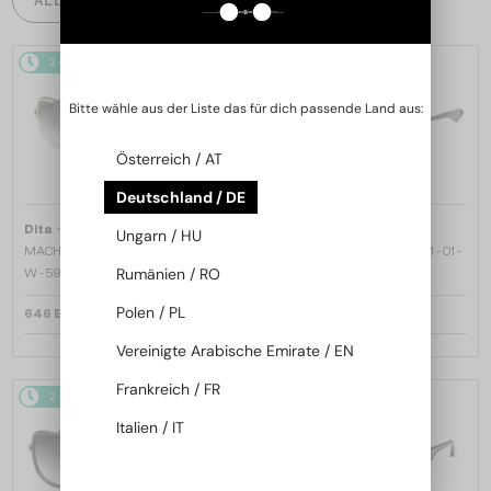
2-4 WERKTAGE
2-4 WERKTAGE
Bitte wähle aus der Liste das für dich passende Land aus:
Österreich / AT
Deutschland / DE
—
—
Dita
Sonnenbrillen
Dita
Sonnenbrillen
Ungarn / HU
MACH ONE DRX-2030 TITANIUM -
MACH SIX//TITANIUM DTS121 - 01 -
Rumänien / RO
W - 59
62
Polen / PL
646 EUR
970 EUR
Vereinigte Arabische Emirate / EN
Frankreich / FR
2-4 WERKTAGE
2-4 WERKTAGE
Italien / IT