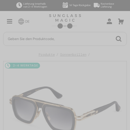
Lieferung innerhalb
Kostenlose
14 Tage Rückgabe
von 2–4 Werktagen
Lieferung
DE
Produkte
Sonnenbrillen
2-4 WERKTAGE