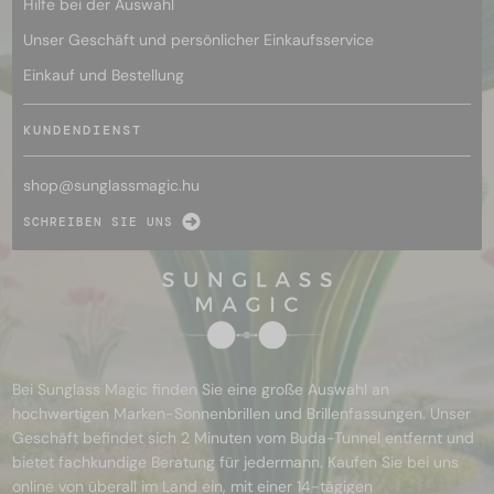
Hilfe bei der Auswahl
Unser Geschäft und persönlicher Einkaufsservice
Einkauf und Bestellung
KUNDENDIENST
shop@
sunglassmagic.hu
SCHREIBEN SIE UNS
Bei Sunglass Magic finden Sie eine große Auswahl an
hochwertigen Marken-Sonnenbrillen und Brillenfassungen. Unser
Geschäft befindet sich 2 Minuten vom Buda-Tunnel entfernt und
bietet fachkundige Beratung für jedermann. Kaufen Sie bei uns
online von überall im Land ein, mit einer 14-tägigen