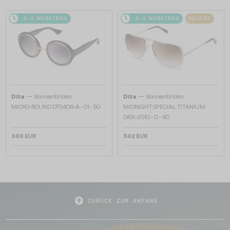
2-4 WERKTAGE
2-4 WERKTAGE
BELIEBT
—
—
Dita
Sonnenbrillen
Dita
Sonnenbrillen
MICRO-ROUND DTS406-A - 01 - 50
MIDNIGHT SPECIAL TITANIUM
DRX-2010 - D - 60
369 EUR
562 EUR
ZURÜCK ZUM ANFANG