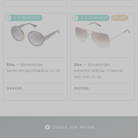
2-4 WERKTAGE
2-4 WERKTAGE
BELIEBT
—
—
Dita
Sonnenbrillen
Dita
Sonnenbrillen
MICRO-ROUND DTS406-A - 01 - 50
MIDNIGHT SPECIAL TITANIUM
DRX-2010 - D - 60
369 EUR
562 EUR
ZURÜCK ZUM ANFANG