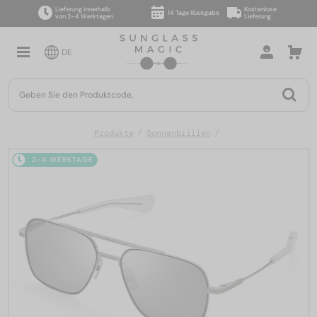
Lieferung innerhalb
Kostenlose
14 Tage Rückgabe
von 2–4 Werktagen
Lieferung
DE
Produkte
Sonnenbrillen
2-4 WERKTAGE