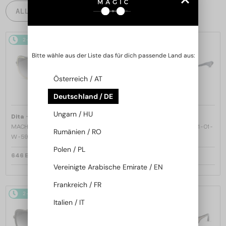
ALLE PRODUKTE
2-4 WERKTAGE
2-4 WERKTAGE
Bitte wähle aus der Liste das für dich passende Land aus:
Österreich / AT
Deutschland / DE
Ungarn / HU
—
—
Dita
Sonnenbrillen
Dita
Sonnenbrillen
MACH ONE DRX-2030 TITANIUM -
MACH SIX//TITANIUM DTS121 - 01 -
Rumänien / RO
W - 59
62
Polen / PL
646 EUR
970 EUR
Vereinigte Arabische Emirate / EN
Frankreich / FR
2-4 WERKTAGE
2-4 WERKTAGE
Italien / IT