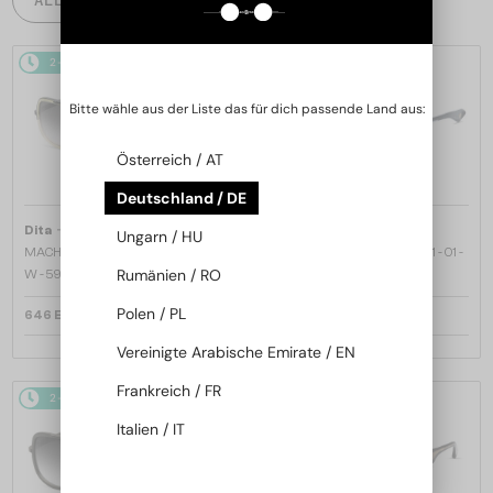
2-4 WERKTAGE
2-4 WERKTAGE
Bitte wähle aus der Liste das für dich passende Land aus:
Österreich / AT
Deutschland / DE
—
—
Dita
Sonnenbrillen
Dita
Sonnenbrillen
Ungarn / HU
MACH ONE DRX-2030 TITANIUM -
MACH SIX//TITANIUM DTS121 - 01 -
Rumänien / RO
W - 59
62
Polen / PL
646 EUR
970 EUR
Vereinigte Arabische Emirate / EN
Frankreich / FR
2-4 WERKTAGE
2-4 WERKTAGE
Italien / IT