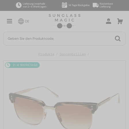
Lieferung innerhalb
Kostenlose
14 Tage Rückgabe
von 2–4 Werktagen
Lieferung
DE
Produkte
Sonnenbrillen
2-4 WERKTAGE