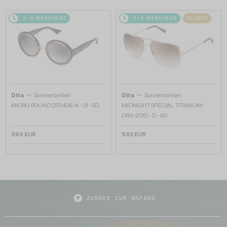
2-4 WERKTAGE
2-4 WERKTAGE
BELIEBT
—
—
Dita
Sonnenbrillen
Dita
Sonnenbrillen
MICRO-ROUND DTS406-A - 01 - 50
MIDNIGHT SPECIAL TITANIUM
DRX-2010 - D - 60
369 EUR
562 EUR
ZURÜCK ZUM ANFANG