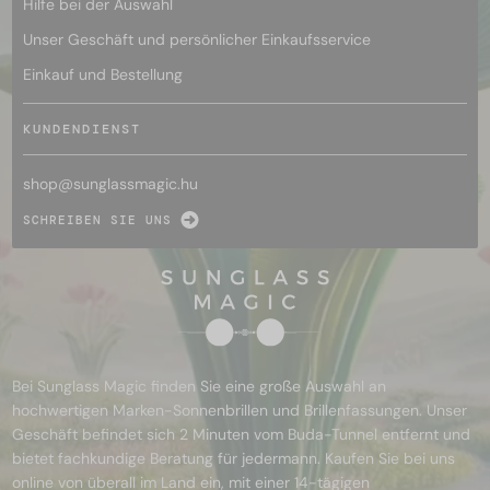
Hilfe bei der Auswahl
Unser Geschäft und persönlicher Einkaufsservice
Einkauf und Bestellung
KUNDENDIENST
shop@
sunglassmagic.hu
SCHREIBEN SIE UNS
Bei Sunglass Magic finden Sie eine große Auswahl an
hochwertigen Marken-Sonnenbrillen und Brillenfassungen. Unser
Geschäft befindet sich 2 Minuten vom Buda-Tunnel entfernt und
bietet fachkundige Beratung für jedermann. Kaufen Sie bei uns
online von überall im Land ein, mit einer 14-tägigen