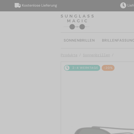
Kostenlose Lieferung
Lieferung 
SONNENBRILLEN
BRILLENFASSUN
Produkte
Sonnenbrillen
2-4 WERKTAGE
-20%