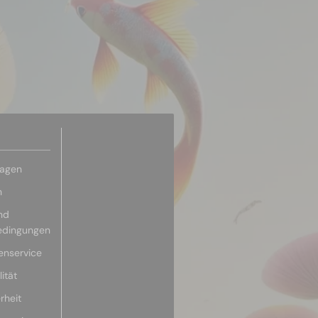
ragen
n
nd
edingungen
enservice
ität
rheit