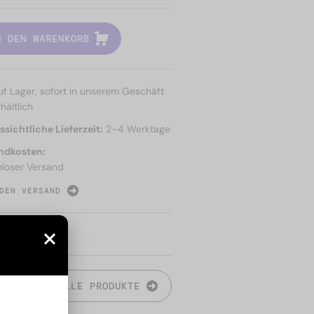
N DEN WARENKORB
uf Lager, sofort in unserem Geschäft
hältlich
sichtliche Lieferzeit:
2–4 Werktage
ndkosten:
nloser Versand
DEN VERSAND
N
ALLE PRODUKTE