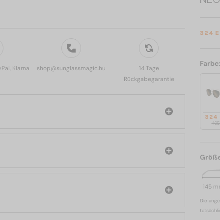
324 
Farbe
yPal, Klarna
shop@sunglassmagic.hu
14 Tage
Rückgabegarantie
324
405
Größ
145 
Die ange
tatsächl