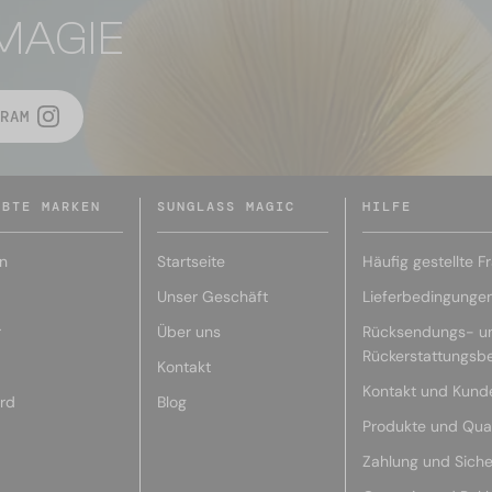
MAGIE
RAM
EBTE MARKEN
SUNGLASS MAGIC
HILFE
n
Startseite
Häufig gestellte F
Unser Geschäft
Lieferbedingunge
r
Über uns
Rücksendungs- u
Rückerstattungsb
Kontakt
Kontakt und Kund
rd
Blog
Produkte und Qual
Zahlung und Siche