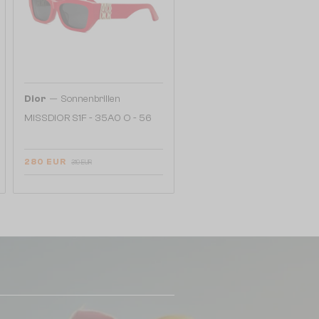
—
Dior
Sonnenbrillen
MISSDIOR S1F - 35A0 O - 56
280 EUR
319 EUR