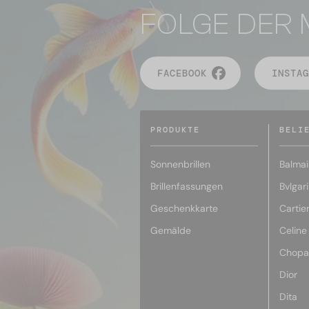
FOLGE DER 
FACEBOOK
INSTAG
PRODUKTE
BELI
Sonnenbrillen
Balmai
Brillenfassungen
Bvlgari
Geschenkkarte
Cartie
Gemälde
Celine
Chopa
Dior
Dita