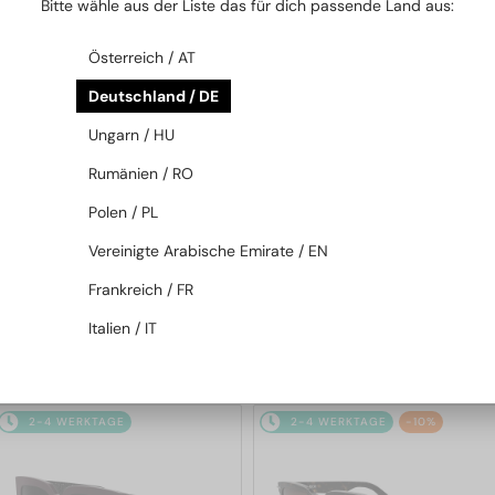
Bitte wähle aus der Liste das für dich passende Land aus:
2-4 WERKTAGE
2-4 WERKTAGE
Österreich / AT
Deutschland / DE
Ungarn / HU
Rumänien / RO
Polen / PL
—
—
Dior
Sonnenbrillen
Dior
Sonnenbrillen
Vereinigte Arabische Emirate / EN
DIORB23 S4I - 64A0 V - 56
DIORBLACKSUIT S12F - 10A0 V
Frankreich / FR
- 54
Italien / IT
365 EUR
262 EUR
2-4 WERKTAGE
2-4 WERKTAGE
-10%