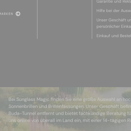
Garantie und Rek
Hilfe bei der Ausw
MARKEN
Unser Geschäft u
persönlicher Eink
Einkauf und Beste
Bei Sunglass Magic finden Sie eine große Auswahl an ho
Sonnenbrillen und Brillenfassungen. Unser Geschäft befi
Buda-Tunnel entfernt und bietet fachkundige Beratung fü
uns online von überall im Land ein, mit einer 14-tägigen 