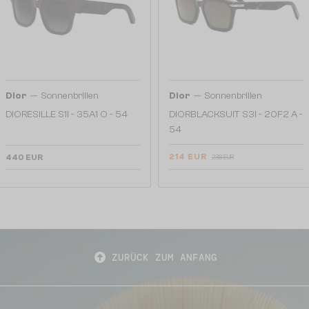
—
—
Dior
Sonnenbrillen
Dior
Sonnenbrillen
DIORESILLE S1I - 35A1 O - 54
DIORBLACKSUIT S3I - 20F2 A -
54
214 EUR
440 EUR
238 EUR
ZURÜCK ZUM ANFANG