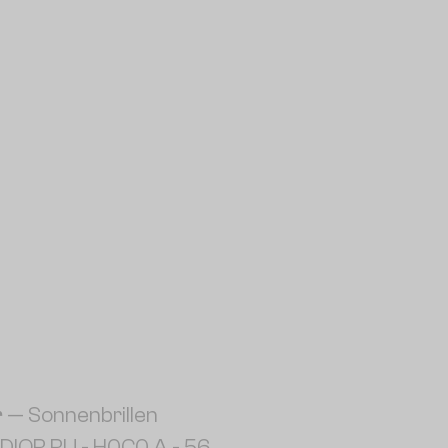
r
— Sonnenbrillen
DIOR RU - H0C0 A - 56