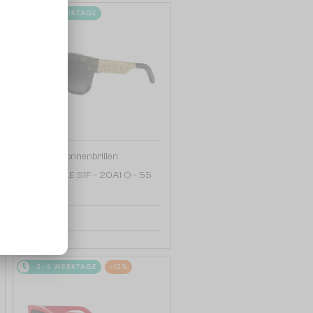
2-4 WERKTAGE
—
Dior
Sonnenbrillen
DIORESILLE S1F - 20A1 O - 55
440 EUR
2-4 WERKTAGE
-12%