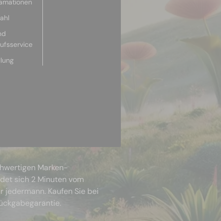
lamationen
ahl
nd
aufsservice
llung
chwertigen Marken-
ndet sich 2 Minuten vom
r jedermann. Kaufen Sie bei
Rückgabegarantie.