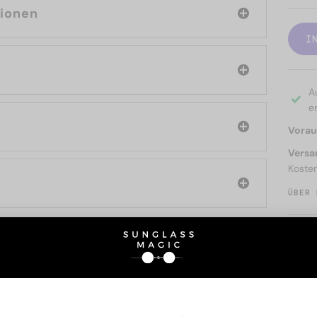
tionen
I
A
er
Voraus
Versa
Koste
ÜBER 
SIE AUCH INTERESSIERE