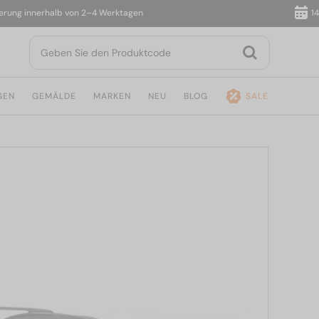
innerhalb von 2–4 Werktagen
14 Tage 
GEN
GEMÄLDE
MARKEN
NEU
BLOG
SALE