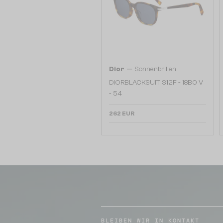
—
Dior
Sonnenbrillen
DIORBLACKSUIT S12F - 18B0 V
- 54
262 EUR
BLEIBEN WIR IN KONTAKT