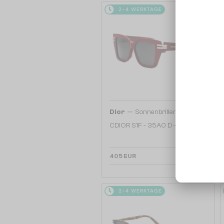
2-4 WERKTAGE
—
Dior
Sonnenbrillen
CDIOR S1F - 35A0 D - 56
405 EUR
2-4 WERKTAGE