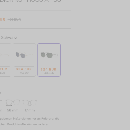
EUR
405 EUR
:
Schwarz
 EUR
324 EUR
324 EUR
 EUR
405 EUR
405 EUR
e
mm
56 mm
17 mm
gebenen Maße dienen nur als Referenz; die
ichen Produktmaße können variieren.