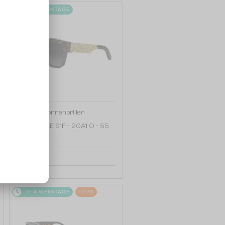
2-4 WERKTAGE
—
Dior
Sonnenbrillen
DIORESILLE S1F - 20A1 O - 55
440 EUR
2-4 WERKTAGE
-20%