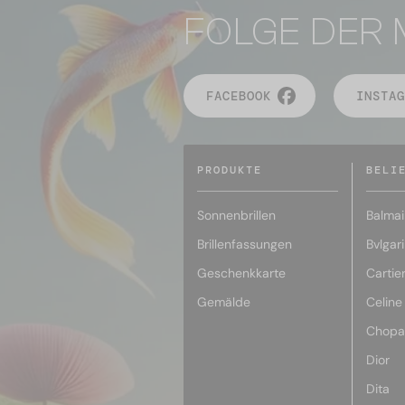
FOLGE DER 
FACEBOOK
INSTAG
PRODUKTE
BELI
Sonnenbrillen
Balmai
Brillenfassungen
Bvlgari
Geschenkkarte
Cartie
Gemälde
Celine
Chopa
Dior
Dita