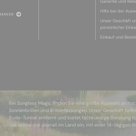
Garantie und Rek
Hilfe bei der Ausw
MARKEN
Unser Geschäft u
persönlicher Eink
Einkauf und Beste
Bei Sunglass Magic finden Sie eine große Auswahl an ho
Sonnenbrillen und Brillenfassungen. Unser Geschäft befi
Buda-Tunnel entfernt und bietet fachkundige Beratung fü
uns online von überall im Land ein, mit einer 14-tägigen 