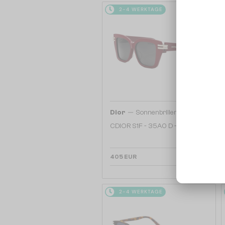
2-4 WERKTAGE
—
Dior
Sonnenbrillen
CDIOR S1F - 35A0 D - 56
405 EUR
2-4 WERKTAGE