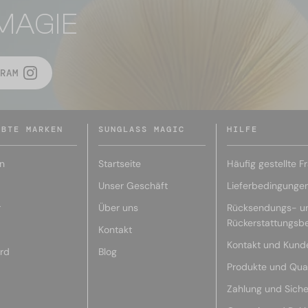
MAGIE
RAM
EBTE MARKEN
SUNGLASS MAGIC
HILFE
n
Startseite
Häufig gestellte F
Unser Geschäft
Lieferbedingunge
r
Über uns
Rücksendungs- u
Rückerstattungsb
Kontakt
Kontakt und Kund
rd
Blog
Produkte und Qual
Zahlung und Siche