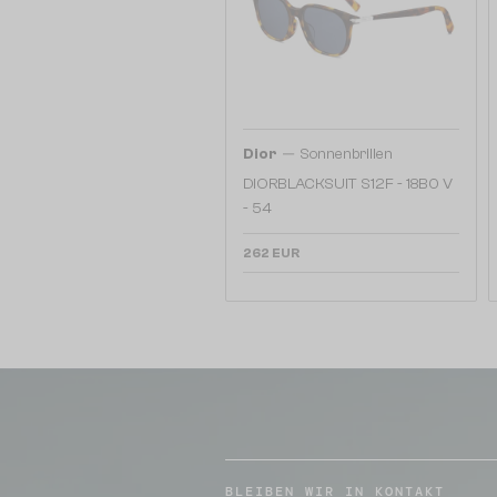
—
Dior
Sonnenbrillen
DIORBLACKSUIT S12F - 18B0 V
- 54
262 EUR
BLEIBEN WIR IN KONTAKT