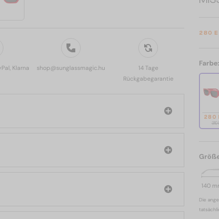
280 
Farbe
yPal, Klarna
shop@sunglassmagic.hu
14 Tage
Rückgabegarantie
280
319
Größ
140 
Die ange
tatsächl