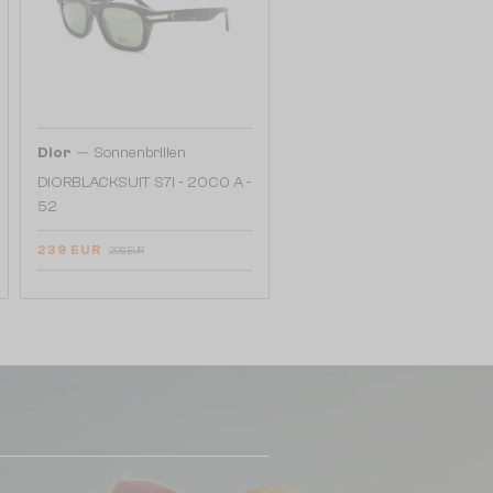
—
Dior
Sonnenbrillen
DIORBLACKSUIT S7I - 20C0 A -
52
239 EUR
298 EUR