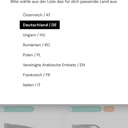
Bitte wähle aus der Liste das für dich passende Land aus:
2-4 WERKTAGE
2-4 WERKTAGE
Österreich / AT
Deutschland / DE
Ungarn / HU
Rumänien / RO
Polen / PL
—
—
Dior
Sonnenbrillen
Dior
Sonnenbrillen
Vereinigte Arabische Emirate / EN
DIORB23 S4I - 64A0 V - 56
DIORBLACKSUIT S12F - 10A0 V
Frankreich / FR
- 54
Italien / IT
365 EUR
262 EUR
2-4 WERKTAGE
2-4 WERKTAGE
-10%