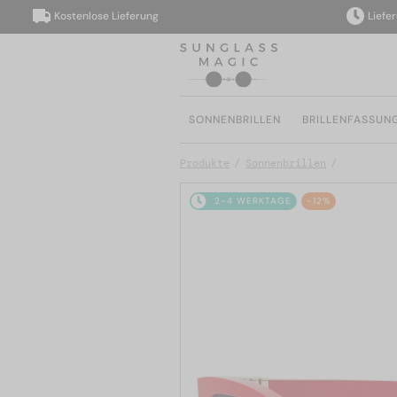
Kostenlose Lieferung
Lieferung 
SONNENBRILLEN
BRILLENFASSUN
Produkte
Sonnenbrillen
2-4 WERKTAGE
-12%