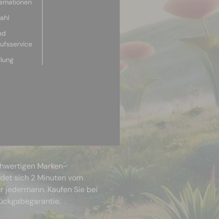
lamationen
ahl
nd
aufsservice
llung
chwertigen Marken-
ndet sich 2 Minuten vom
r jedermann. Kaufen Sie bei
Rückgabegarantie.