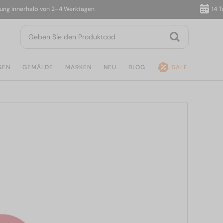
innerhalb von 2–4 Werktagen
14 Tage 
GEN
GEMÄLDE
MARKEN
NEU
BLOG
SALE