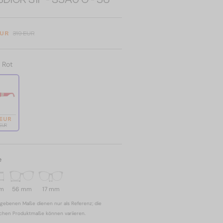
EUR
319 EUR
:
Rot
 EUR
 EUR
e
mm
56 mm
17 mm
gebenen Maße dienen nur als Referenz; die
ichen Produktmaße können variieren.