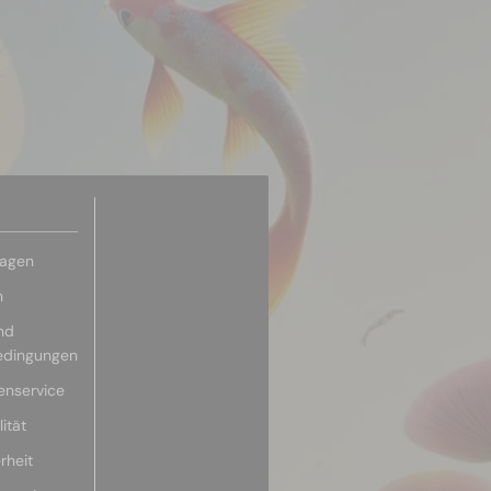
ragen
n
nd
edingungen
enservice
ität
rheit