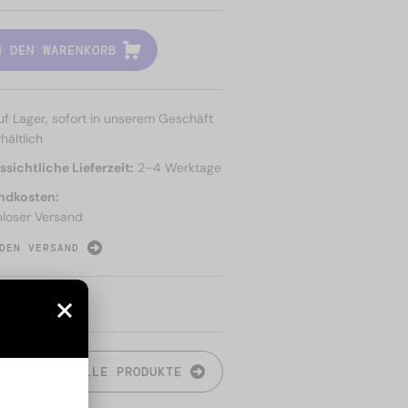
N DEN WARENKORB
uf Lager, sofort in unserem Geschäft
hältlich
sichtliche Lieferzeit:
2–4 Werktage
ndkosten:
nloser Versand
DEN VERSAND
N
ALLE PRODUKTE