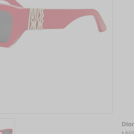
Dio
MISS