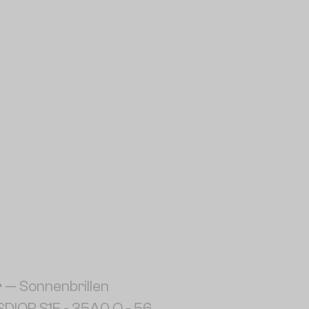
r
— Sonnenbrillen
DIOR S1F - 35A0 O - 56