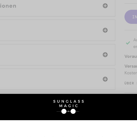
tionen
I
A
er
Voraus
Versa
Koste
ÜBER 
SIE AUCH INTERESSIERE