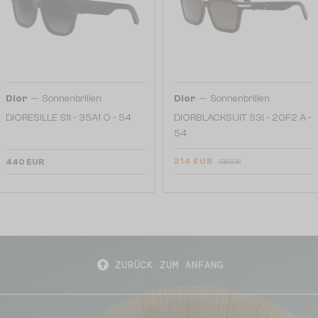
—
—
Dior
Sonnenbrillen
Dior
Sonnenbrillen
DIORESILLE S1I - 35A1 O - 54
DIORBLACKSUIT S3I - 20F2 A -
54
214 EUR
440 EUR
238 EUR
ZURÜCK ZUM ANFANG