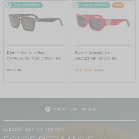
2-4 WERKTAGE
2-4 WERKTAGE
-12%
—
—
Dior
Sonnenbrillen
Dior
Sonnenbrillen
DIORBLACKSUIT S3I - 20F2 A - 54
MISSDIOR S1F - 35A0 O - 56
262 EUR
280 EUR
319 EUR
ZURÜCK ZUM ANFANG
BLEIBEN WIR IN KONTAKT