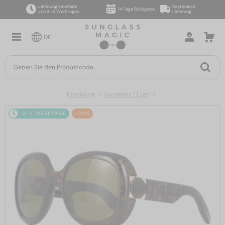
Lieferung innerhalb
Kostenlose
14 Tage Rückgabe
von 2–4 Werktagen
Lieferung
DE
Produkte
Sonnenbrillen
2-4 WERKTAGE
-24%