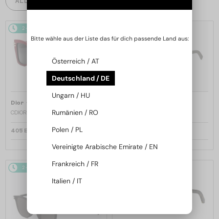
ALLE PRODUKTE
2-4 WERKTAGE
2-4 WERKTAGE
Bitte wähle aus der Liste das für dich passende Land aus:
Österreich / AT
Deutschland / DE
Ungarn / HU
—
—
Dior
Sonnenbrillen
Dior
Sonnenbrillen
Rumänien / RO
CDIOR S1F - 35A0 D - 56
DIORB23 S4I - 64A0 V - 56
Polen / PL
405 EUR
365 EUR
Vereinigte Arabische Emirate / EN
Frankreich / FR
2-4 WERKTAGE
2-4 WERKTAGE
Italien / IT