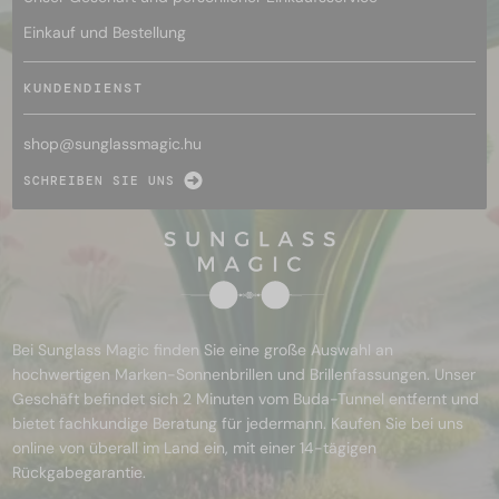
Einkauf und Bestellung
KUNDENDIENST
shop@
sunglassmagic.hu
SCHREIBEN SIE UNS
Bei Sunglass Magic finden Sie eine große Auswahl an
hochwertigen Marken-Sonnenbrillen und Brillenfassungen. Unser
Geschäft befindet sich 2 Minuten vom Buda-Tunnel entfernt und
bietet fachkundige Beratung für jedermann. Kaufen Sie bei uns
online von überall im Land ein, mit einer 14-tägigen
Rückgabegarantie.