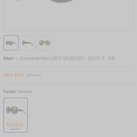
Dior
— Sonnenbrillen LADY 95.22 R2F - 20C0 Z - 58
280 EUR
369 EUR
Farbe:
Havana
280 EUR
369 EUR