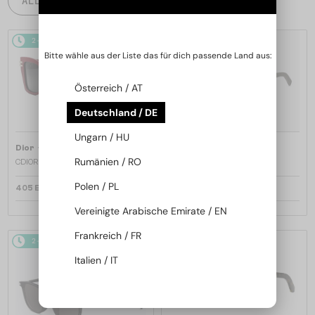
ALLE PRODUKTE
2-4 WERKTAGE
2-4 WERKTAGE
Bitte wähle aus der Liste das für dich passende Land aus:
Österreich / AT
Deutschland / DE
Ungarn / HU
—
—
Dior
Sonnenbrillen
Dior
Sonnenbrillen
Rumänien / RO
CDIOR S1F - 35A0 D - 56
DIORB23 S4I - 64A0 V - 56
Polen / PL
405 EUR
365 EUR
Vereinigte Arabische Emirate / EN
Frankreich / FR
2-4 WERKTAGE
2-4 WERKTAGE
Italien / IT