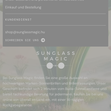
Einkauf und Bestellung
KUNDENDIENST
shop@
sunglassmagic.hu
SCHREIBEN SIE UNS
Bei Sunglass Magic finden Sie eine große Auswahl an
hochwertigen Marken-Sonnenbrillen und Brillenfassungen. Unser
Geschäft befindet sich 2 Minuten vom Buda-Tunnel entfernt und
bietet fachkundige Beratung für jedermann. Kaufen Sie bei uns
online von überall im Land ein, mit einer 14-tägigen
Rückgabegarantie.