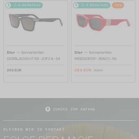
2-4 WERKTAGE
2-4 WERKTAGE
-12%
—
—
Dior
Sonnenbrillen
Dior
Sonnenbrillen
DIORBLACKSUIT S3I - 20F2 A - 54
MISSDIOR S1F - 35A0 O - 56
262 EUR
280 EUR
319 EUR
ZURÜCK ZUM ANFANG
BLEIBEN WIR IN KONTAKT