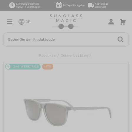
Lieferung innerhalb
Kostenlose
14 Tage Rückgabe
von 2–4 Werktagen
Lieferung
DE
Produkte
Sonnenbrillen
2-4 WERKTAGE
-17%