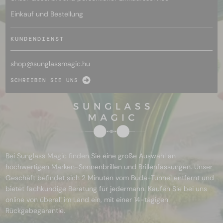
Einkauf und Bestellung
KUNDENDIENST
shop@
sunglassmagic.hu
SCHREIBEN SIE UNS
Bei Sunglass Magic finden Sie eine große Auswahl an
hochwertigen Marken-Sonnenbrillen und Brillenfassungen. Unser
Geschäft befindet sich 2 Minuten vom Buda-Tunnel entfernt und
bietet fachkundige Beratung für jedermann. Kaufen Sie bei uns
online von überall im Land ein, mit einer 14-tägigen
Rückgabegarantie.