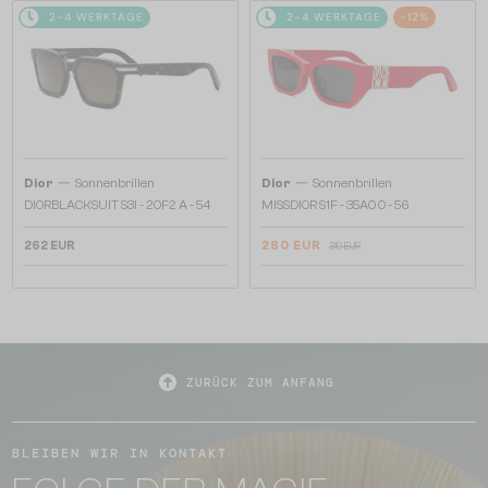
2-4 WERKTAGE
2-4 WERKTAGE
-12%
—
—
Dior
Sonnenbrillen
Dior
Sonnenbrillen
DIORBLACKSUIT S3I - 20F2 A - 54
MISSDIOR S1F - 35A0 O - 56
262 EUR
280 EUR
319 EUR
ZURÜCK ZUM ANFANG
BLEIBEN WIR IN KONTAKT