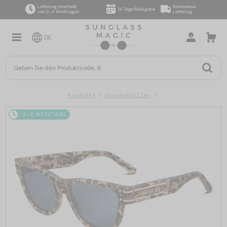
Lieferung innerhalb
Kostenlose
14 Tage Rückgabe
von 2–4 Werktagen
Lieferung
DE
Produkte
Sonnenbrillen
2-4 WERKTAGE