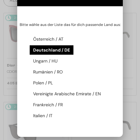
2-4 WERKTAGE
2-4 WERKTAGE
Bitte wähle aus der Liste das für dich passende Land aus:
Österreich / AT
Deutschland / DE
Ungarn / HU
—
—
Dior
Sonnenbrillen
Dior
Sonnenbrillen
Rumänien / RO
CDIOR S1F - 35A0 D - 56
DIORB23 S4I - 64A0 V - 56
Polen / PL
405 EUR
365 EUR
Vereinigte Arabische Emirate / EN
Frankreich / FR
2-4 WERKTAGE
2-4 WERKTAGE
Italien / IT