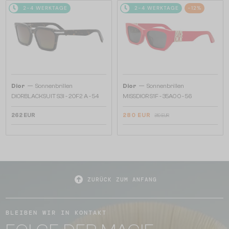
2-4 WERKTAGE
2-4 WERKTAGE
-12%
—
—
Dior
Sonnenbrillen
Dior
Sonnenbrillen
DIORBLACKSUIT S3I - 20F2 A - 54
MISSDIOR S1F - 35A0 O - 56
262 EUR
280 EUR
319 EUR
ZURÜCK ZUM ANFANG
BLEIBEN WIR IN KONTAKT