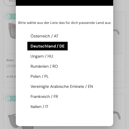
2-4 WERKTAGE
2-4 WERKTAGE
Bitte wähle aus der Liste das für dich passende Land aus:
Österreich / AT
Deutschland / DE
Ungarn / HU
—
—
Dior
Sonnenbrillen
Dior
Sonnenbrillen
Rumänien / RO
CDIOR S1F - 35A0 D - 56
DIORB23 S4I - 64A0 V - 56
Polen / PL
405 EUR
365 EUR
Vereinigte Arabische Emirate / EN
Frankreich / FR
2-4 WERKTAGE
2-4 WERKTAGE
Italien / IT