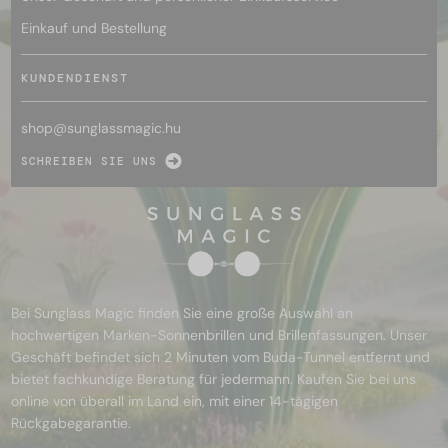
Einkauf und Bestellung
KUNDENDIENST
shop@
sunglassmagic.hu
SCHREIBEN SIE UNS
Bei Sunglass Magic finden Sie eine große Auswahl an
hochwertigen Marken-Sonnenbrillen und Brillenfassungen. Unser
Geschäft befindet sich 2 Minuten vom Buda-Tunnel entfernt und
bietet fachkundige Beratung für jedermann. Kaufen Sie bei uns
online von überall im Land ein, mit einer 14-tägigen
Rückgabegarantie.