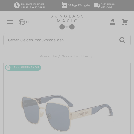
Lieferung innerhalb
Kostenlose
14 Tage Rückgabe
von 2–4 Werktagen
Lieferung
DE
Produkte
Sonnenbrillen
2-4 WERKTAGE