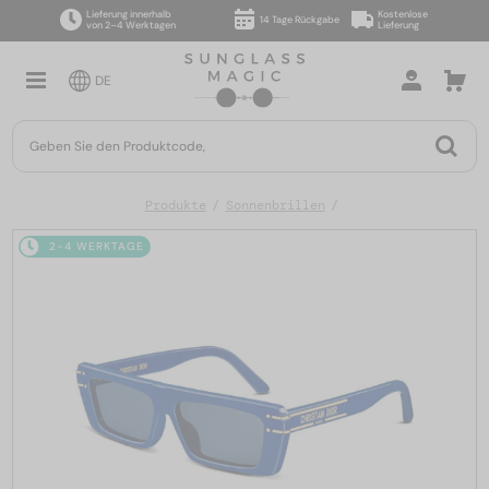
Lieferung innerhalb
Kostenlose
14 Tage Rückgabe
von 2–4 Werktagen
Lieferung
DE
Produkte
Sonnenbrillen
2-4 WERKTAGE