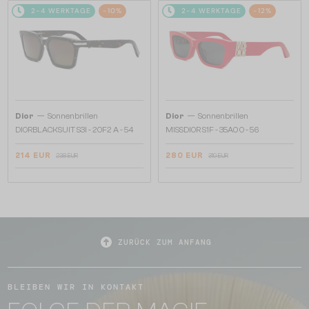
2-4 WERKTAGE
-10%
2-4 WERKTAGE
-12%
—
—
Dior
Sonnenbrillen
Dior
Sonnenbrillen
DIORBLACKSUIT S3I - 20F2 A - 54
MISSDIOR S1F - 35A0 O - 56
214 EUR
280 EUR
238 EUR
319 EUR
ZURÜCK ZUM ANFANG
BLEIBEN WIR IN KONTAKT