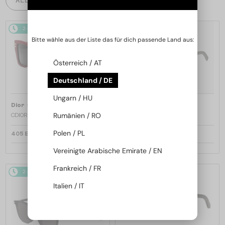
2-4 WERKTAGE
2-4 WERKTAGE
Bitte wähle aus der Liste das für dich passende Land aus:
Österreich / AT
Deutschland / DE
Ungarn / HU
—
—
Dior
Sonnenbrillen
Dior
Sonnenbrillen
Rumänien / RO
CDIOR S1F - 35A0 D - 56
DIORB23 S4I - 64A0 V - 56
Polen / PL
405 EUR
365 EUR
Vereinigte Arabische Emirate / EN
Frankreich / FR
2-4 WERKTAGE
2-4 WERKTAGE
Italien / IT