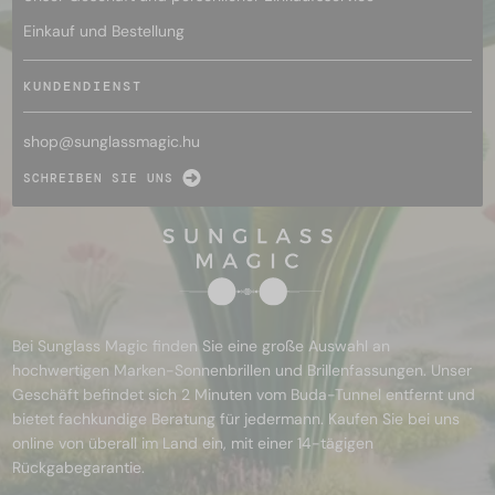
Einkauf und Bestellung
KUNDENDIENST
shop@
sunglassmagic.hu
SCHREIBEN SIE UNS
Bei Sunglass Magic finden Sie eine große Auswahl an
hochwertigen Marken-Sonnenbrillen und Brillenfassungen. Unser
Geschäft befindet sich 2 Minuten vom Buda-Tunnel entfernt und
bietet fachkundige Beratung für jedermann. Kaufen Sie bei uns
online von überall im Land ein, mit einer 14-tägigen
Rückgabegarantie.